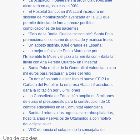
La ocupación hotelera en la provincia de Alicante
alcanzará en agosto casi el 90%
El Hospital Sant Joan d’Alacant incorpora un
sistema de monitorización avanzada en la UCI que
permite detectar de forma precoz posibles
complicaciones de los pacientes
“Peix de la Badia. Qualitat sostenible”: Santa Pola
promociona el consumo de pescado y marisco fresco
Un agosto distinto. ¡Qué grande es España!
La mejor música de Ennio Morricone por
l’Ensemble le Muse y el jazz a la Ermita con «Baila la
lluvia con Ana Pereira Quartet» en Finestrat
Santa Pola recibe de la Generalitat Valenciana cien
mil euros para restaurar la torre del reloj
En dos años podría estar listo el nuevo CEIP La
Cañada del Fenollar: la empresa Abala Infraescturas
gana la licitación por 5,6 millones
La Conselleria de Educación amplía en 8 millones
de euros el presupuesto para la construcción de 10
centros educativos en la Comunitat Valenciana
Sanidad refuerza las urgencias extrahospitalarias,
hospitalarias y servicios de Oftalmología con motivo
del eclipse solar
VOX denuncia el colapso de la concejalía de
Urbanismo en Alicante y reclama más personal para
Uso de cookies