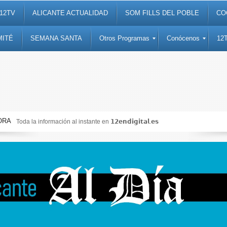
12TV
ALICANTE ACTUALIDAD
SOM FILLS DEL POBLE
CO
MITÉ
SEMANA SANTA
Otros Programas
Conócenos
12
ORA
Toda la información al instante en 𝟭𝟮𝗲𝗻𝗱𝗶𝗴𝗶𝘁𝗮𝗹.𝗲𝘀