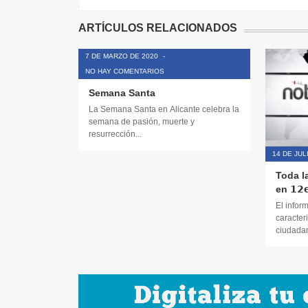
ARTÍCULOS RELACIONADOS
7 DE MARZO DE 2020
-
NO HAY COMENTARIOS
Semana Santa
La Semana Santa en Alicante celebra la
semana de pasión, muerte y
resurrección...
14 DE JUL
Toda l
en 𝟭𝟮𝗲
El infor
caracteri
ciudadana