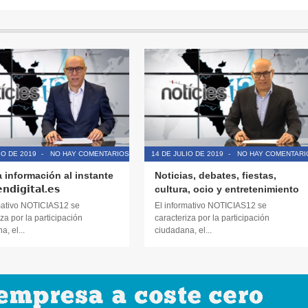
IO DE 2019
-
NO HAY COMENTARIOS
14 DE JULIO DE 2019
-
NO HAY COMENTARI
a información al instante
Noticias, debates, fiestas,
𝗱𝗶𝗴𝗶𝘁𝗮𝗹.𝗲𝘀
cultura, ocio y entretenimiento
mativo NOTICIAS12 se
El informativo NOTICIAS12 se
za por la participación
caracteriza por la participación
, el...
ciudadana, el...