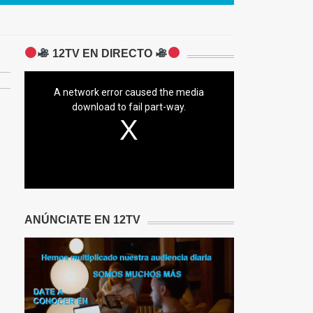
12TV EN DIRECTO
A network error caused the media
download to fail part-way.
ANÚNCIATE EN 12TV