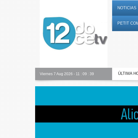
NOTICIAS 
PETIT CO
ÚLTIMA H
Alicante Actualidad
Viernes 7 Aug 2026
-
11
:
09
:
40