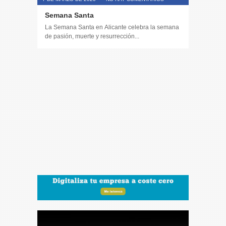
Semana Santa
La Semana Santa en Alicante celebra la semana
de pasión, muerte y resurrección...
14 DE JULIO
Toda la 
𝟭𝟮𝗲𝗻𝗱𝗶𝗴
El informa
participaci