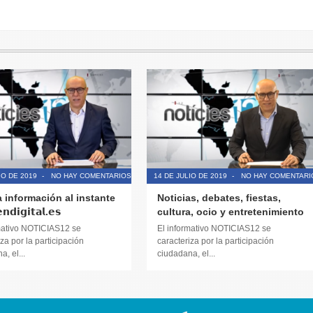
IO DE 2019
-
NO HAY COMENTARIOS
14 DE JULIO DE 2019
-
NO HAY COMENTARI
a información al instante
Noticias, debates, fiestas,
𝗱𝗶𝗴𝗶𝘁𝗮𝗹.𝗲𝘀
cultura, ocio y entretenimiento
mativo NOTICIAS12 se
El informativo NOTICIAS12 se
za por la participación
caracteriza por la participación
, el...
ciudadana, el...