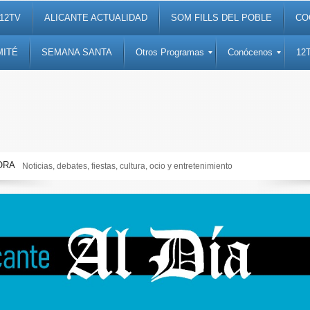
12TV
ALICANTE ACTUALIDAD
SOM FILLS DEL POBLE
CO
MITÉ
SEMANA SANTA
Otros Programas
Conócenos
12
ORA
Noticias, debates, fiestas, cultura, ocio y entretenimiento