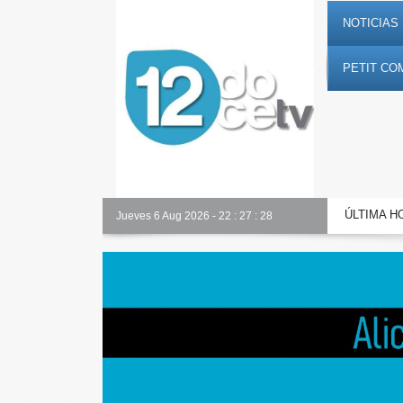
NOTICIAS 
PETIT CO
ÚLTIMA H
Toda la información al instante en 𝟭𝟮𝗲𝗻𝗱𝗶𝗴𝗶𝘁𝗮𝗹.𝗲𝘀
Jueves 6 Aug 2026
-
22
:
27
:
29