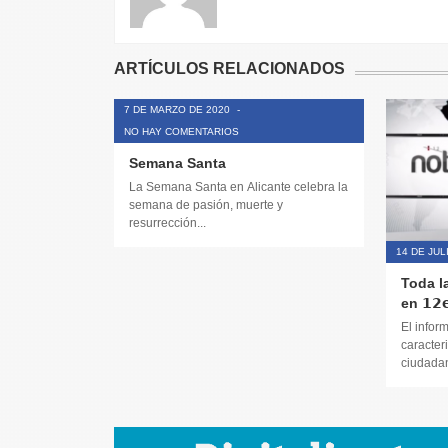
ARTÍCULOS RELACIONADOS
7 DE MARZO DE 2020
-
NO HAY COMENTARIOS
Semana Santa
La Semana Santa en Alicante celebra la
semana de pasión, muerte y
resurrección...
14 DE JUL
Toda l
en 𝟭𝟮𝗲
El infor
caracteri
ciudadana