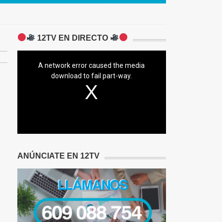
12TV EN DIRECTO
A network error caused the media
download to fail part-way.
ANÚNCIATE EN 12TV