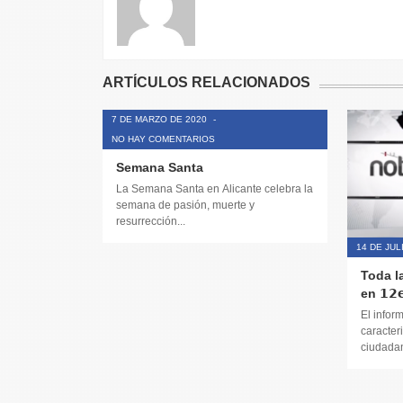
ARTÍCULOS RELACIONADOS
7 DE MARZO DE 2020
-
NO HAY COMENTARIOS
Semana Santa
La Semana Santa en Alicante celebra la
semana de pasión, muerte y
resurrección...
14 DE JUL
Toda l
en 𝟭𝟮𝗲
El infor
caracteri
ciudadana