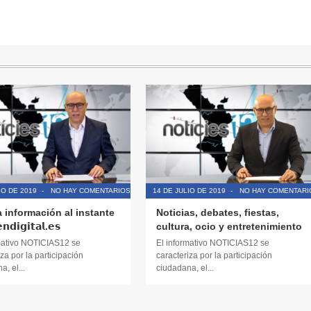
IO DE 2019
-
NO HAY COMENTARIOS
14 DE JULIO DE 2019
-
NO HAY COMENTARI
a información al instante
Noticias, debates, fiestas,
𝗱𝗶𝗴𝗶𝘁𝗮𝗹.𝗲𝘀
cultura, ocio y entretenimiento
mativo NOTICIAS12 se
El informativo NOTICIAS12 se
za por la participación
caracteriza por la participación
, el...
ciudadana, el...