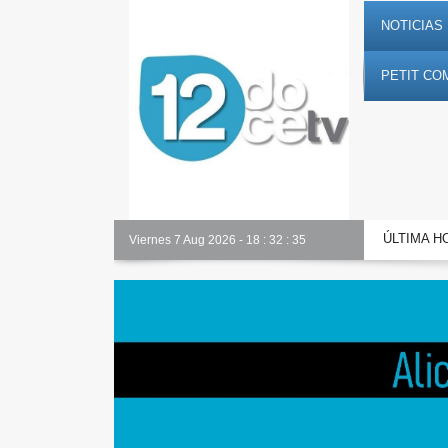
NOTICIAS 
PETIT CO
ÚLTIMA H
Nuestro equipo
Viernes 7 Aug 2026
-
18
:
32
:
36