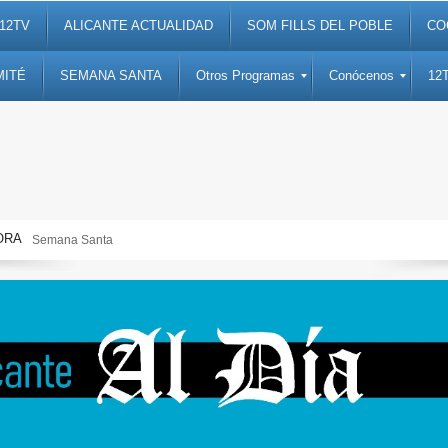
12TV
ALICANTE ACTUALIDAD
SOM FILLS DEL POBLE
CO
MITÉ
SEMANA SANTA
Otros Programas
Conócenos
12
ORA
Semana Santa