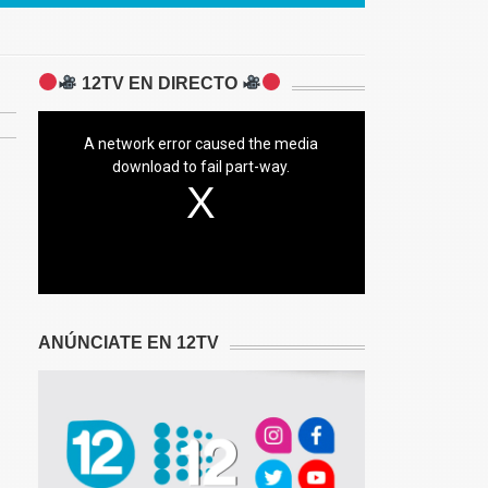
12TV EN DIRECTO
A network error caused the media
download to fail part-way.
ANÚNCIATE EN 12TV