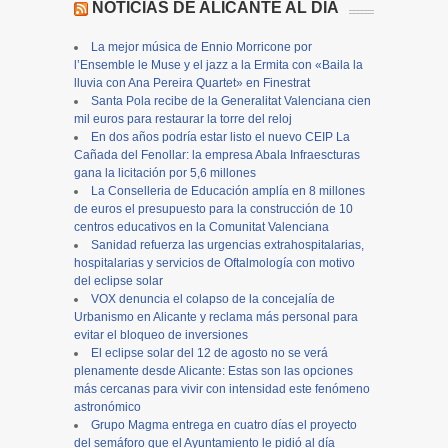
NOTICIAS DE ALICANTE AL DÍA
La mejor música de Ennio Morricone por
l’Ensemble le Muse y el jazz a la Ermita con «Baila la
lluvia con Ana Pereira Quartet» en Finestrat
Santa Pola recibe de la Generalitat Valenciana cien
mil euros para restaurar la torre del reloj
En dos años podría estar listo el nuevo CEIP La
Cañada del Fenollar: la empresa Abala Infraescturas
gana la licitación por 5,6 millones
La Conselleria de Educación amplía en 8 millones
de euros el presupuesto para la construcción de 10
centros educativos en la Comunitat Valenciana
Sanidad refuerza las urgencias extrahospitalarias,
hospitalarias y servicios de Oftalmología con motivo
del eclipse solar
VOX denuncia el colapso de la concejalía de
Urbanismo en Alicante y reclama más personal para
evitar el bloqueo de inversiones
El eclipse solar del 12 de agosto no se verá
plenamente desde Alicante: Estas son las opciones
más cercanas para vivir con intensidad este fenómeno
astronómico
Grupo Magma entrega en cuatro días el proyecto
del semáforo que el Ayuntamiento le pidió al día