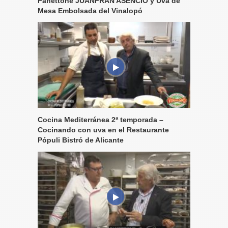
Panettone JUANFRAN ASENCIO y Uva de
Mesa Embolsada del Vinalopó
Cocina Mediterránea 2ª temporada –
Cocinando con uva en el Restaurante
Pópuli Bistró de Alicante