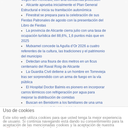
Alicante aprueba inicialmente el Plan General
Estructural e inicia su tramitación autonómica
Finestrat se prepara para la celebración de sus
Fiestas Patronales de agosto con la presentación del
Libro de Fiestas
La provincia de Alicante cierra julio con una tasa de
ocupación turística del 88,6%, 1,6 puntos más que en
2025
Mutxamel concede la Agulla d’Or 2026 a cuatro
referentes de la cultura, las tradiciones y el patrimonio
del municipio
Detectan una fisura de dos metros en un ficus
centenario del Raval Roig de Alicante
La Guardia Civil detiene a un hombre en Torrevieja
tras ser sorprendido con un arma de fuego en la vía
pública
El Hospital Doctor Balmis es pionero en incorporar
carros térmicos con refrigeración por agua para
mejorar la distribución de comidas
Buscan en Benidorm a los familiares de una urna
con cenizas de un fallecido olvidada en un
Uso de cookies
supermercado
Este sitio web utiliza cookies para que usted tenga la mejor experiencia
de usuario. Si continúa navegando está dando su consentimiento para la
Copyright ©
12tv
y
12endigital.es
aceptación de las mencionadas cookies y la aceptación de nuestra