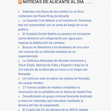
NOTICIAS DE ALICANTE AL DÍA
Detectan una fisura de dos metros en un ficus
centenario del Raval Roig de Alicante
La Guardia Civil detiene a un hombre en Torrevieja
tras ser sorprendido con un arma de fuego en la vía
pública
El Hospital Doctor Balmis es pionero en incorporar
carros térmicos con refrigeración por agua para
mejorar la distribución de comidas
Buscan en Benidorm a los familiares de una urna
con cenizas de un fallecido olvidada en un
supermercado
La Sinfónica Municipal de Alicante rememora a
Óscar Esplá, Manuel de Falla y Ruperto Chapí en la
114 edición de la Alborada en honor a la Virgen del
Remedio
Un vehículo arde en plena vía urbana de Novelda
sin causar heridos
27 nuevos postes de madera completan la
renovación de la señalética en la Sierra de Santa Pola
Desarticulado un grupo criminal itinerante dedicado
a robos en viviendas que marcaban mediante la
técnica del hilo de pegamento
El Cupón del Fin de semana de la ONCE reparte