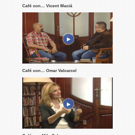
Café con… Vicent Maciá
Café con… Omar Valcarcel