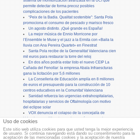
sistema de monitorización avanzada en la UCI que
permite detectar de forma precoz posibles
complicaciones de los pacientes
“Peix de la Badia. Qualitat sostenible”: Santa Pola
promociona el consumo de pescado y marisco fresco
Un agosto distinto. ¡Qué grande es España!
La mejor música de Ennio Morricone por
l’Ensemble le Muse y el jazz a la Ermita con «Baila la
lluvia con Ana Pereira Quartet» en Finestrat
Santa Pola recibe de la Generalitat Valenciana cien
mil euros para restaurar la torre del reloj
En dos años podría estar listo el nuevo CEIP La
Cañada del Fenollar: la empresa Abala Infraescturas
gana la licitación por 5,6 millones
La Conselleria de Educación amplía en 8 millones
de euros el presupuesto para la construcción de 10
centros educativos en la Comunitat Valenciana
Sanidad refuerza las urgencias extrahospitalarias,
hospitalarias y servicios de Oftalmología con motivo
del eclipse solar
VOX denuncia el colapso de la concejalía de
Urbanismo en Alicante y reclama más personal para
Uso de cookies
evitar el bloqueo de inversiones
Este sitio web utiliza cookies para que usted tenga la mejor experiencia
de usuario. Si continúa navegando está dando su consentimiento para la
Copyright ©
12tv
y
12endigital.es
aceptación de las mencionadas cookies y la aceptación de nuestra