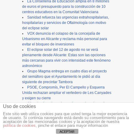
La Conselleria de Educación amplía en 8 millones
de euros el presupuesto para la construcción de 10
centros educativos en la Comunitat Valenciana
Sanidad refuerza las urgencias extrahospitalarias,
hospitalarias y servicios de Oftalmología con motivo
del eclipse solar
VOX denuncia el colapso de la concejalía de
Urbanismo en Alicante y reclama más personal para
evitar el bloqueo de inversiones
El eclipse solar del 12 de agosto no se verá
plenamente desde Alicante: Estas son las opciones
más cercanas para vivir con intensidad este fenómeno
astronómico
Grupo Magma entrega en cuatro días el proyecto
del semáforo que el Ayuntamiento le pidió al día
siguiente de precintar Tambora
PSOE, Compromís, Per El Campello y Esquerra
Unida rechazan ampliar el vertedero de Les Canyades
y exigen su cierre
Alicante cierra los actos en honor a la patrona, la
Uso de cookies
Virgen del Remedio, con una concurrida procesión
Este sitio web utiliza cookies para que usted tenga la mejor experiencia
de usuario. Si continúa navegando está dando su consentimiento para la
Copyright ©
12tv
y
12endigital.es
aceptación de las mencionadas cookies y la aceptación de nuestra
política de cookies
, pinche el enlace para mayor información
Menu
≡
ACEPTAR