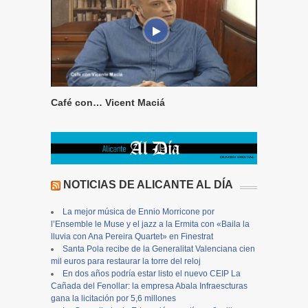
Café con… Vicent Maciá
NOTICIAS DE ALICANTE AL DÍA
La mejor música de Ennio Morricone por
l’Ensemble le Muse y el jazz a la Ermita con «Baila la
lluvia con Ana Pereira Quartet» en Finestrat
Santa Pola recibe de la Generalitat Valenciana cien
mil euros para restaurar la torre del reloj
En dos años podría estar listo el nuevo CEIP La
Cañada del Fenollar: la empresa Abala Infraescturas
gana la licitación por 5,6 millones