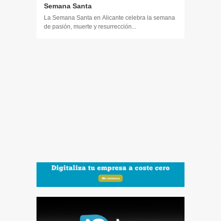
Semana Santa
La Semana Santa en Alicante celebra la semana
de pasión, muerte y resurrección...
14 DE JULIO
Toda la 
𝟭𝟮𝗲𝗻𝗱𝗶𝗴
El informa
participaci