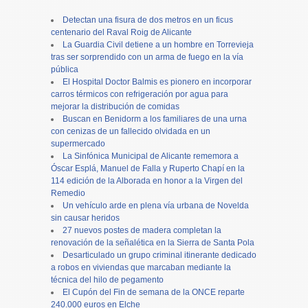
Detectan una fisura de dos metros en un ficus
centenario del Raval Roig de Alicante
La Guardia Civil detiene a un hombre en Torrevieja
tras ser sorprendido con un arma de fuego en la vía
pública
El Hospital Doctor Balmis es pionero en incorporar
carros térmicos con refrigeración por agua para
mejorar la distribución de comidas
Buscan en Benidorm a los familiares de una urna
con cenizas de un fallecido olvidada en un
supermercado
La Sinfónica Municipal de Alicante rememora a
Óscar Esplá, Manuel de Falla y Ruperto Chapí en la
114 edición de la Alborada en honor a la Virgen del
Remedio
Un vehículo arde en plena vía urbana de Novelda
sin causar heridos
27 nuevos postes de madera completan la
renovación de la señalética en la Sierra de Santa Pola
Desarticulado un grupo criminal itinerante dedicado
a robos en viviendas que marcaban mediante la
técnica del hilo de pegamento
El Cupón del Fin de semana de la ONCE reparte
240.000 euros en Elche