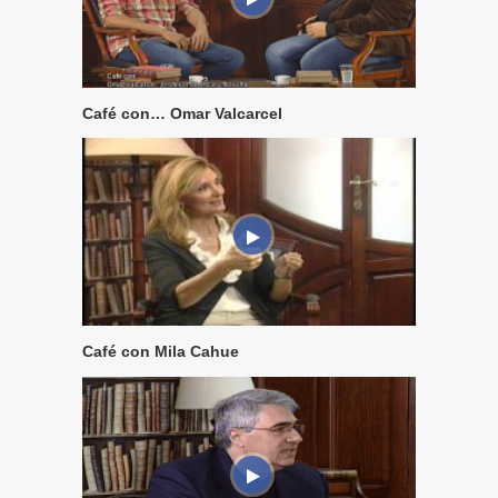
Café con… Omar Valcarcel
Café con Mila Cahue