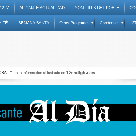
12TV
ALICANTE ACTUALIDAD
SOM FILLS DEL POBLE
CO
MITÉ
SEMANA SANTA
Otros Programas
Conócenos
12
ORA
Noticias, debates, fiestas, cultura, ocio y entretenimiento