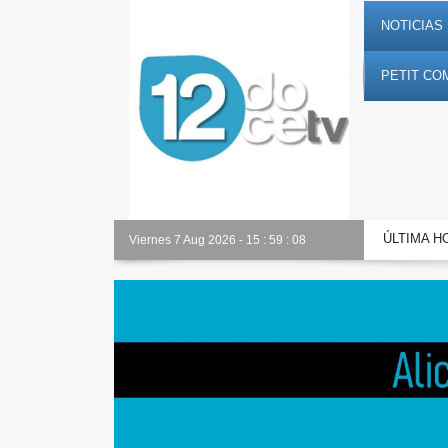
NOTICIAS 
PETIT CO
ÚLTIMA H
Toda la información al instante en 𝟭𝟮𝗲𝗻𝗱𝗶𝗴𝗶𝘁𝗮𝗹.𝗲𝘀
Viernes 7 Aug 2026
-
15
:
59
:
09