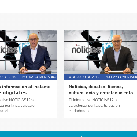
IO DE 2019
-
NO HAY COMENTARIOS
14 DE JULIO DE 2019
-
NO HAY COMENTARI
a información al instante
Noticias, debates, fiestas,
𝗱𝗶𝗴𝗶𝘁𝗮𝗹.𝗲𝘀
cultura, ocio y entretenimiento
mativo NOTICIAS12 se
El informativo NOTICIAS12 se
za por la participación
caracteriza por la participación
, el...
ciudadana, el...