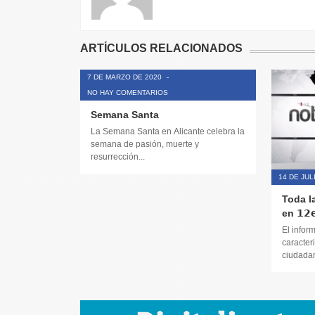
ARTÍCULOS RELACIONADOS
7 DE MARZO DE 2020
-
NO HAY COMENTARIOS
Semana Santa
La Semana Santa en Alicante celebra la
semana de pasión, muerte y
resurrección...
14 DE JUL
Toda l
en 𝟭𝟮𝗲
El infor
caracteri
ciudadana