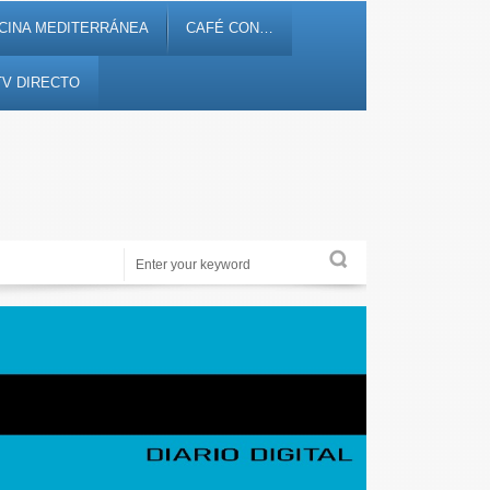
CINA MEDITERRÁNEA
CAFÉ CON…
TV DIRECTO
Periodismo de proximidad en 12tv.es