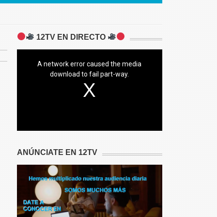
12TV EN DIRECTO
A network error caused the media
download to fail part-way.
ANÚNCIATE EN 12TV