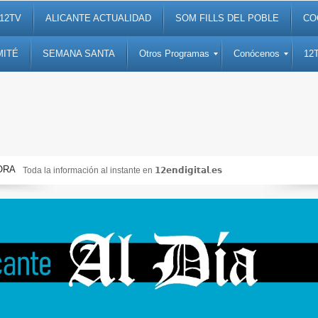
12TV
ALICANTE ACTUALIDAD
SOM FILLS DEL POBLE
CO
MITÉ
SEMANA SANTA
Otros Programas
Conócenos
12
ORA
Noticias, debates, fiestas, cultura, ocio y entretenimiento