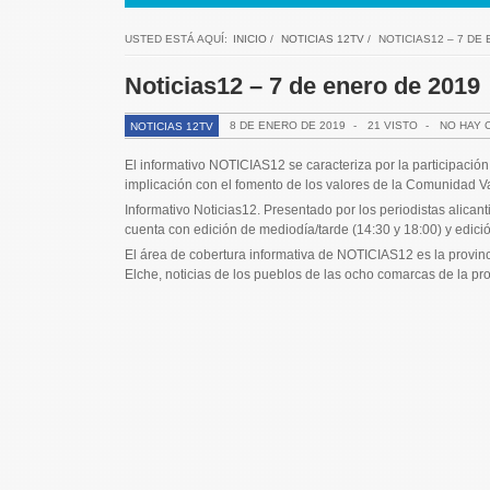
USTED ESTÁ AQUÍ:
INICIO
/
NOTICIAS 12TV
/
NOTICIAS12 – 7 DE
Noticias12 – 7 de enero de 2019
8 DE ENERO DE 2019
-
21 VISTO
-
NO HAY 
NOTICIAS 12TV
El informativo NOTICIAS12 se caracteriza por la participación 
implicación con el fomento de los valores de la Comunidad V
Informativo Noticias12. Presentado por los periodistas alic
cuenta con edición de mediodía/tarde (14:30 y 18:00) y edici
El área de cobertura informativa de NOTICIAS12 es la provincia
Elche, noticias de los pueblos de las ocho comarcas de la pr