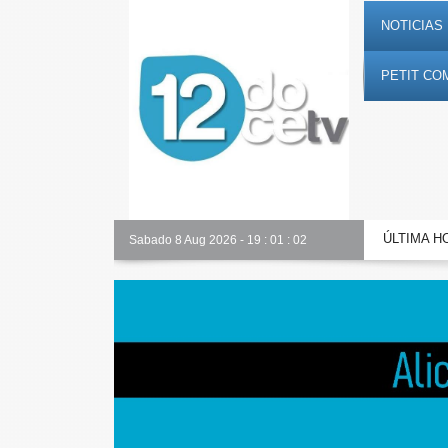
NOTICIAS 
PETIT CO
ÚLTIMA H
Toda la información al instante en 𝟭𝟮𝗲𝗻𝗱𝗶𝗴𝗶𝘁𝗮𝗹.𝗲𝘀
Sabado 8 Aug 2026
-
19
:
01
:
03