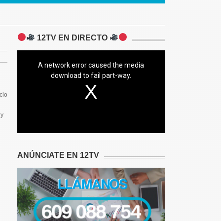
12TV EN DIRECTO
A network error caused the media
download to fail part-way.
cio
 y
ANÚNCIATE EN 12TV