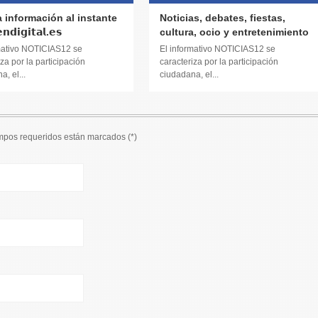
a información al instante
Noticias, debates, fiestas,
𝗱𝗶𝗴𝗶𝘁𝗮𝗹.𝗲𝘀
cultura, ocio y entretenimiento
mativo NOTICIAS12 se
El informativo NOTICIAS12 se
za por la participación
caracteriza por la participación
, el...
ciudadana, el...
ampos requeridos están marcados (
*
)