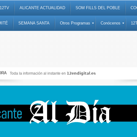
12TV
ALICANTE ACTUALIDAD
SOM FILLS DEL POBLE
CO
MITÉ
SEMANA SANTA
Otros Programas
Conócenos
12
ORA
Toda la información al instante en 𝟭𝟮𝗲𝗻𝗱𝗶𝗴𝗶𝘁𝗮𝗹.𝗲𝘀