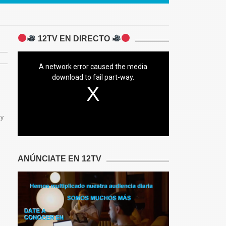
12TV EN DIRECTO
A network error caused the media
download to fail part-way.
 y
ANÚNCIATE EN 12TV