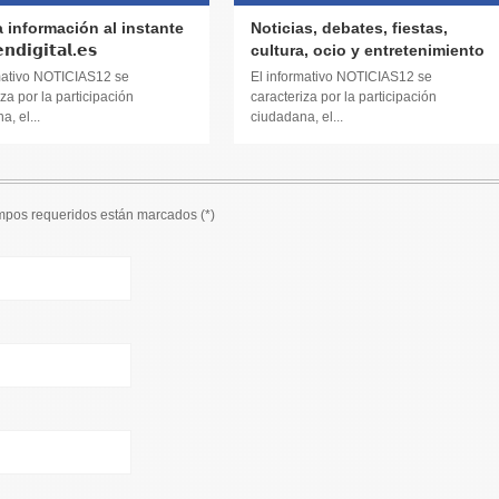
a información al instante
Noticias, debates, fiestas,
𝗱𝗶𝗴𝗶𝘁𝗮𝗹.𝗲𝘀
cultura, ocio y entretenimiento
mativo NOTICIAS12 se
El informativo NOTICIAS12 se
za por la participación
caracteriza por la participación
, el...
ciudadana, el...
ampos requeridos están marcados (
*
)