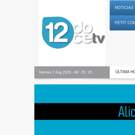
NOTICIAS 
PETIT CO
ÚLTIMA H
Alicante Actualidad
Viernes 7 Aug 2026
-
08
:
25
:
26