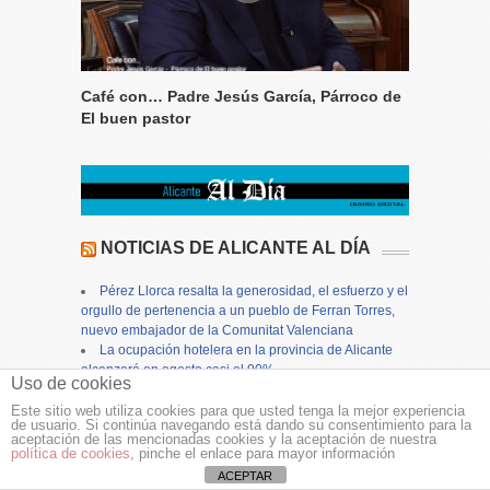
Café con… Padre Jesús García, Párroco de
El buen pastor
NOTICIAS DE ALICANTE AL DÍA
Pérez Llorca resalta la generosidad, el esfuerzo y el
orgullo de pertenencia a un pueblo de Ferran Torres,
nuevo embajador de la Comunitat Valenciana
La ocupación hotelera en la provincia de Alicante
alcanzará en agosto casi el 90%
Uso de cookies
El Hospital Sant Joan d’Alacant incorpora un
sistema de monitorización avanzada en la UCI que
Este sitio web utiliza cookies para que usted tenga la mejor experiencia
de usuario. Si continúa navegando está dando su consentimiento para la
permite detectar de forma precoz posibles
aceptación de las mencionadas cookies y la aceptación de nuestra
complicaciones de los pacientes
política de cookies
, pinche el enlace para mayor información
“Peix de la Badia. Qualitat sostenible”: Santa Pola
ACEPTAR
promociona el consumo de pescado y marisco fresco