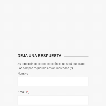
14 DE JULIO
Toda la 
𝟭𝟮𝗲𝗻𝗱𝗶𝗴
El informa
participaci
DEJA UNA RESPUESTA
Su dirección de correo electrónico no será publicada.
Los campos requeridos están marcados (
*
)
Nombre
Email (
*
)