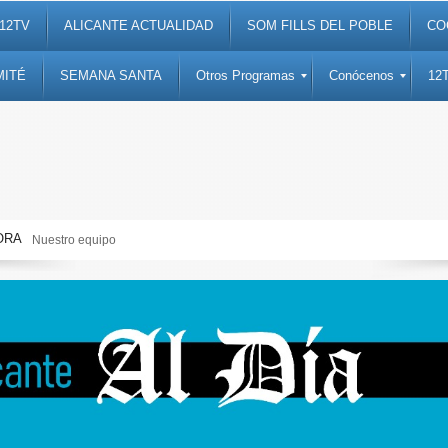
12TV
ALICANTE ACTUALIDAD
SOM FILLS DEL POBLE
CO
MITÉ
SEMANA SANTA
Otros Programas
Conócenos
12
ORA
Semana Santa