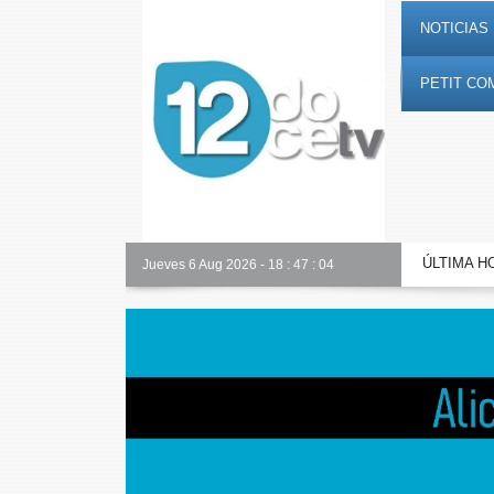
NOTICIAS 
PETIT CO
ÚLTIMA H
Nuestro equipo
Jueves 6 Aug 2026
-
18
:
47
:
05