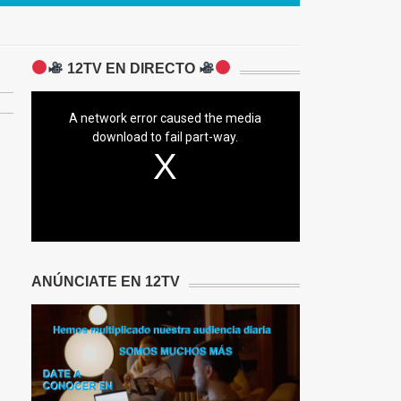
12TV EN DIRECTO
A network error caused the media
download to fail part-way.
ANÚNCIATE EN 12TV