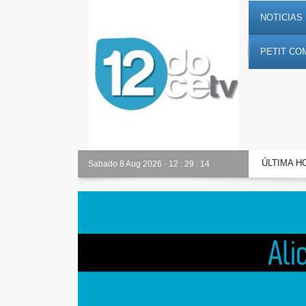
NOTICIAS 
PETIT CO
ÚLTIMA H
Sabado 8 Aug 2026
Toda la información al instante en 𝟭𝟮𝗲𝗻𝗱𝗶𝗴𝗶
-
12
:
29
:
15