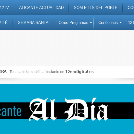
12TV
ALICANTE ACTUALIDAD
SOM FILLS DEL POBLE
CO
MITÉ
SEMANA SANTA
Otros Programas
Conócenos
12
ORA
𝗮𝗹.𝗲𝘀
Noticias, debates, fiestas, cultura, ocio y ent