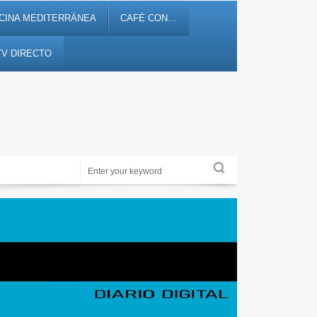
CINA MEDITERRÁNEA
CAFÉ CON…
TV DIRECTO
retenimiento
Periodismo de proximidad en 12tv.es