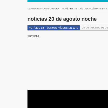
USTED ESTÁ AQUÍ:
INICIO
/
NOTÍCIES 12
/
ÚLTIMOS VÍDEOS EN 1
noticias 20 de agosto noche
22 DE AGOSTO DE 20
NOTÍCIES 12
ÚLTIMOS VÍDEOS EN 12TV
20/08/14