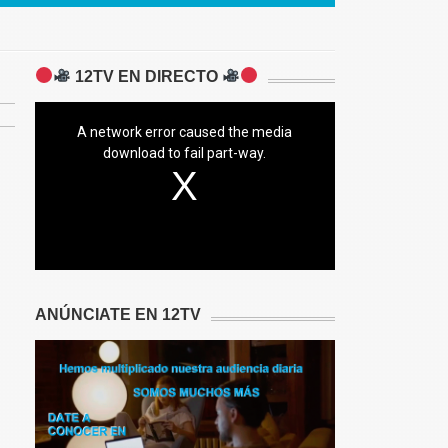
12TV EN DIRECTO
A network error caused the media
download to fail part-way.
ANÚNCIATE EN 12TV