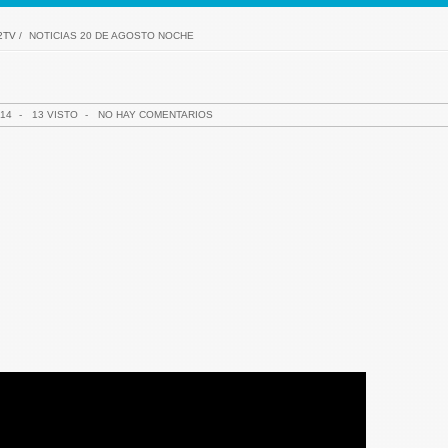
2TV
/
NOTICIAS 20 DE AGOSTO NOCHE
14
-
13 VISTO
-
NO HAY COMENTARIOS