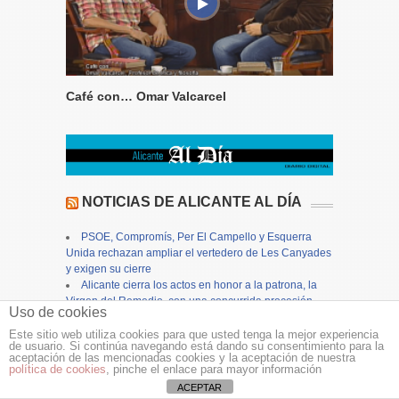
Café con… Omar Valcarcel
NOTICIAS DE ALICANTE AL DÍA
PSOE, Compromís, Per El Campello y Esquerra
Unida rechazan ampliar el vertedero de Les Canyades
y exigen su cierre
Alicante cierra los actos en honor a la patrona, la
Virgen del Remedio, con una concurrida procesión
Uso de cookies
Alicante aprueba inicialmente el Plan General
Estructural e inicia su tramitación autonómica
Este sitio web utiliza cookies para que usted tenga la mejor experiencia
de usuario. Si continúa navegando está dando su consentimiento para la
Finestrat se prepara para la celebración de sus
aceptación de las mencionadas cookies y la aceptación de nuestra
Fiestas Patronales de agosto con la presentación del
política de cookies
, pinche el enlace para mayor información
Libro de Fiestas
ACEPTAR
La provincia de Alicante cierra julio con una tasa de