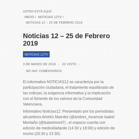
USTED ESTÁ AQUÍ:
INICIO
/
NOTICIAS 12TV
/
NOTICIAS 12 – 25 DE FEBRERO 2019
Noticias 12 – 25 de Febrero
2019
NOTICIAS 12TV
3 DE MARZO DE 2019
-
20 VISTO
-
NO HAY COMENTARIOS
El informativo NOTICIAS12 se caracteriza por la
participación ciudadana, el tratamiento equilibrado de
las noticias, la exigencia informativa y la implicación
con el fomento de los valores de la Comunidad
Valenciana.
Informativo Noticias12. Presentado por los periodistas
alicantinos Andrés Maestre (@andres_mcano)e Isabel
Montaño (@Isabelmont7) , el espacio cuenta con
edición de mediodía/tarde (14:30 y 18:00) y edición de
noche (20:30 y 23:30).