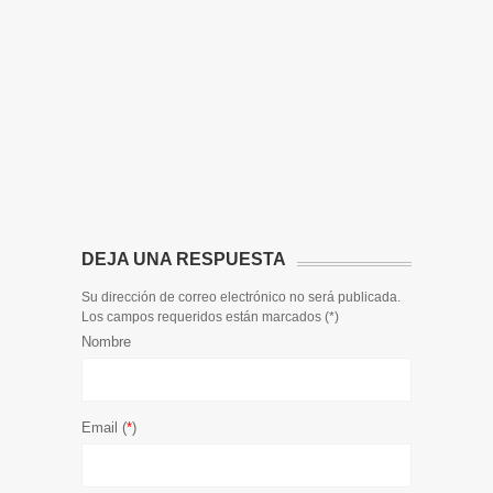
14 DE JULIO
Toda la 
𝟭𝟮𝗲𝗻𝗱𝗶𝗴
El informa
participaci
DEJA UNA RESPUESTA
Su dirección de correo electrónico no será publicada.
Los campos requeridos están marcados (
*
)
Nombre
Email (
*
)