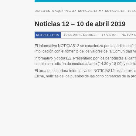
USTED ESTÁ AQUÍ:
INICIO
/
NOTICIAS 12TV
/
NOTICIAS 12 – 10 D
Noticias 12 – 10 de abril 2019
19 DE ABRIL DE 2019
-
17 VISTO
-
NO HAY 
NOTICIAS 12TV
El informativo NOTICIAS12 se caracteriza por la participación 
implicación con el fomento de los valores de la Comunidad V
Informativo Noticias12. Presentado por los periodistas alic
cuenta con edición de mediodía/tarde (14:30 y 18:00) y edici
El área de cobertura informativa de NOTICIAS12 es la provincia
Elche, noticias de los pueblos de las ocho comarcas de la pr