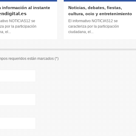
a información al instante
Noticias, debates, fiestas,
𝗱𝗶𝗴𝗶𝘁𝗮𝗹.𝗲𝘀
cultura, ocio y entretenimiento
mativo NOTICIAS12 se
El informativo NOTICIAS12 se
za por la participación
caracteriza por la participación
, el...
ciudadana, el...
ampos requeridos están marcados (
*
)