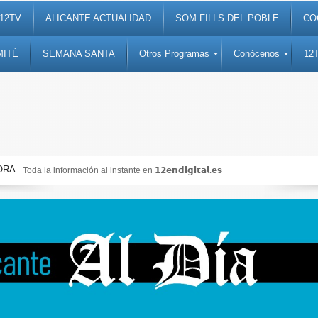
12TV
ALICANTE ACTUALIDAD
SOM FILLS DEL POBLE
CO
MITÉ
SEMANA SANTA
Otros Programas
Conócenos
12
ORA
Toda la información al instante en 𝟭𝟮𝗲𝗻𝗱𝗶𝗴𝗶𝘁𝗮𝗹.𝗲𝘀