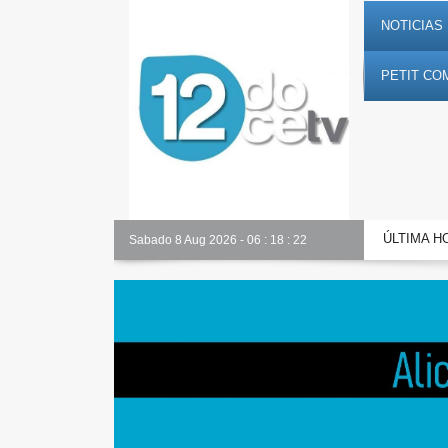
NOTICIAS 
PETIT CO
ÚLTIMA H
Alicante Actualidad
Sabado 8 Aug 2026
-
06
:
18
:
23