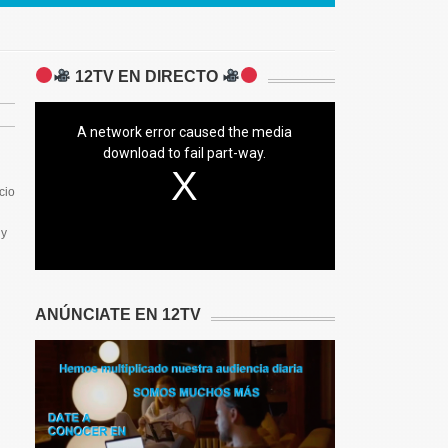
12TV EN DIRECTO
A network error caused the media
download to fail part-way.
cio
 y
ANÚNCIATE EN 12TV