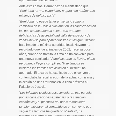
Ayuntamiento de Benidorm.
Ante estos datos, Hernández ha manifestado que
“
Benidorm es una ciudad muy segura con parámetros
mínimos de delincuencia
”
“
Benidorm no puede tener un servicio como la
comisaría de la Policía Nacional en las condiciones en
las que se encuentra la actual, con grandes
deficiencias de accesibilidad, falta de espacio y de
zonas incluso para aparcar los vehículos que utilizan
”,
ha afirmado la máxima autoridad local. Navarro ha
recordado que fue a finales de 2002, hace ya doce
años, cuando se tramitó la firma de un convenio para
una nueva comisaría. “
Aquel acuerdo se llevó a pleno
pero nunca llegó a cumplirse. Ni se firmó ni se
iniciaron los trámites previstos en el mismo
”, ha
apuntado. El alcalde ha explicado que el convenio
contemplaba la recalificación de la actual comisaría y
la cesión de unos terrenos en la zona próxima al
Palacio de Justicia.
“
Los informes técnicos desaconsejaron esa parcela,
por las canalizaciones existentes, y la situación
económica y el pinchazo del boom inmobiliario
también afectaron al contenido de un convenio que
según los técnicos ha quedado obsoleto
”, ha
lamentado el primer edil. Navarro ha recriminado que