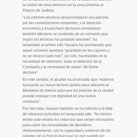
la cesión de unos terrenos en la zona próxima al
Palacio de Justicia.
“
Los informes técnicos desaconsejaron esa parcela,
por las canalizaciones existentes, y la situación
económica y el pinchazo del boom inmobiliario
también afectaron al contenido de un convenio que
según los técnicos ha quedado obsoleto
”, ha
lamentado el primer edil. Navarro ha recriminado que
aquel convenio quedara “
guardado en los cajones y
no se hiciera nada más
”, por ello, ha insistido en la
necesidad de retomarlo, dado el deterioro de la
Comisaría y la necesidad de actuar “
de forma
decisiva
”.
En este sentido, el alcalde ha anunciado que “
estamos
buscando un nuevo terreno óptimo para ofrecerlo al
Ministerio de Interior para que los policías de la ciudad
puedan trabajar con dignidad en una nueva
comisaría
”.
Por otro lado, Navarro también se ha referido a la falta
de refuerzos policiales en temporada alta. “
No hemos
tenido este verano los refuerzos que serían necesarios
para cubrir las necesidades de Benidorm.
Afortunadamente, con la capacidad y esfuerzo de los
agentes de la Policía Nacional se han suplido las