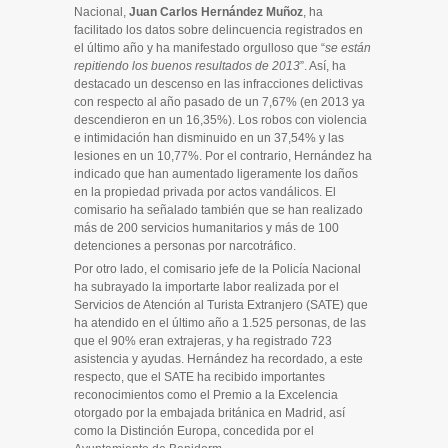
Nacional,
Juan Carlos Hernández Muñoz
, ha
facilitado los datos sobre delincuencia registrados en
el último año y ha manifestado orgulloso que “
se están
repitiendo los buenos resultados de 2013
”. Así, ha
destacado un descenso en las infracciones delictivas
con respecto al año pasado de un 7,67% (en 2013 ya
descendieron en un 16,35%). Los robos con violencia
e intimidación han disminuido en un 37,54% y las
lesiones en un 10,77%. Por el contrario, Hernández ha
indicado que han aumentado ligeramente los daños
en la propiedad privada por actos vandálicos. El
comisario ha señalado también que se han realizado
más de 200 servicios humanitarios y más de 100
detenciones a personas por narcotráfico.
Por otro lado, el comisario jefe de la Policía Nacional
ha subrayado la importarte labor realizada por el
Servicios de Atención al Turista Extranjero (SATE) que
ha atendido en el último año a 1.525 personas, de las
que el 90% eran extrajeras, y ha registrado 723
asistencia y ayudas. Hernández ha recordado, a este
respecto, que el SATE ha recibido importantes
reconocimientos como el Premio a la Excelencia
otorgado por la embajada británica en Madrid, así
como la Distinción Europa, concedida por el