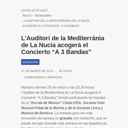
USTED ESTÁ AQUÍ:
INICIO
/
BENIDORM
/
L’AUDITORI DE LA MEDITERRÀNIA DE LA NUCÍA
ACOGERÁ EL CONCIERTO “A 3 BANDAS”
L’Auditori de la Mediterrània
de La Nucía acogerá el
Concierto “A 3 Bandas”
BENIDORM
27 DE MARZO DE 2014
-
36 VISTO
-
COMENTARIOS CERRADOS
Mañana viernes 28 de marzo a las 20,30 horas
l’Auditori de la Mediterrània de La Nucía acogerá el
Concierto “A 3 Bandas”
donde participarán las bandas
de la
“Escola de Músíca” Ciutat d’Elx, Societat Unió
Musical Polop de la Marina y de la Societat Lírica y
Musical de Benissa
. La entrada para ver este
encuentro de bandas es
gratuita
con invitación, que se
puede recoger durante esta semana en las taquillas de