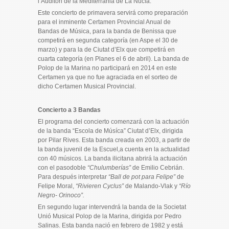
l’Auditori de la Mediterrània de La Nucía.
Este concierto de primavera servirá como preparación
para el inminente Certamen Provincial Anual de
Bandas de Música, para la banda de Benissa que
competirá en segunda categoría (en Aspe el 30 de
marzo) y para la de Ciutat d’Elx que competirá en
cuarta categoría (en Planes el 6 de abril). La banda de
Polop de la Marina no participará en 2014 en este
Certamen ya que no fue agraciada en el sorteo de
dicho Certamen Musical Provincial.
Concierto a 3 Bandas
El programa del concierto comenzará con la actuación
de la banda “Escola de Músíca” Ciutat d’Elx, dirigida
por Pilar Rives. Esta banda creada en 2003, a partir de
la banda juvenil de la Escuel,a cuenta en la actualidad
con 40 músicos. La banda ilicitana abrirá la actuación
con el pasodoble
“Chulumberías”
de Emilio Cebrián.
Para después interpretar
“Ball de pot para Felipe”
de
Felipe Moral,
“Rivieren Cyclus”
de Malando-Vlak y
“Río
Negro- Orinoco”.
En segundo lugar intervendrá la banda de la Societat
Unió Musical Polop de la Marina, dirigida por Pedro
Salinas. Esta banda nació en febrero de 1982 y está