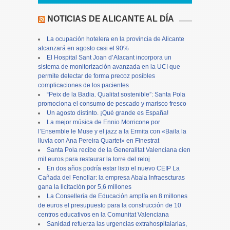
NOTICIAS DE ALICANTE AL DÍA
La ocupación hotelera en la provincia de Alicante
alcanzará en agosto casi el 90%
El Hospital Sant Joan d’Alacant incorpora un
sistema de monitorización avanzada en la UCI que
permite detectar de forma precoz posibles
complicaciones de los pacientes
“Peix de la Badia. Qualitat sostenible”: Santa Pola
promociona el consumo de pescado y marisco fresco
Un agosto distinto. ¡Qué grande es España!
La mejor música de Ennio Morricone por
l’Ensemble le Muse y el jazz a la Ermita con «Baila la
lluvia con Ana Pereira Quartet» en Finestrat
Santa Pola recibe de la Generalitat Valenciana cien
mil euros para restaurar la torre del reloj
En dos años podría estar listo el nuevo CEIP La
Cañada del Fenollar: la empresa Abala Infraescturas
gana la licitación por 5,6 millones
La Conselleria de Educación amplía en 8 millones
de euros el presupuesto para la construcción de 10
centros educativos en la Comunitat Valenciana
Sanidad refuerza las urgencias extrahospitalarias,