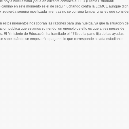
 hoy a nivel estatal y que en Alicante convoca el FEU (Frente Estudiantil
ico camino en este momento es el de seguir luchando contra la LOMCE aunque dich
e izquierda seguirá movilizada mientras no se consiga tumbar una ley que conside
 estos momentos nos sobran las razones para una huelga, ya que la situación de
ación pública que estamos sufriendo, un ejemplo de ello es que a tres meses de
s. El Ministerio de Educación ha tramitado el 47% de la parte fija de las ayudas,
 se sabe cuándo se empezará a pagar ni lo que corresponde a cada estudiante.