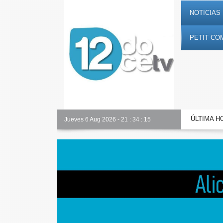
NOTICIAS 
PETIT CO
ÚLTIMA H
Nuestro equipo
Jueves 6 Aug 2026
-
21
:
34
:
16