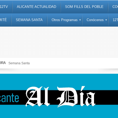
12TV
ALICANTE ACTUALIDAD
SOM FILLS DEL POBLE
CO
MITÉ
SEMANA SANTA
Otros Programas
Conócenos
12
ORA
Semana Santa