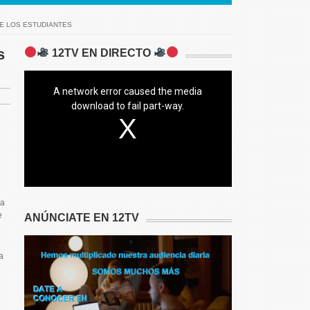
DE LOS ESTUDIANTES
s
12TV EN DIRECTO
A network error caused the media
download to fail part-way.
la
e
ANÚNCIATE EN 12TV
a