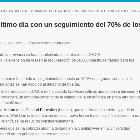
IAS
/
LA HUELGA ESTUDIANTIL LLEGA A SU ÚLTIMO DÍA CON UN SEGUIMIENTO DEL 70% 
 último día con un seguimiento del 70% de lo
4
-
27 VISTO
-
COMENTARIOS CERRADOS
os de la provincia se han manifestado en contra de la LOMCE.
 la extensión de tasas y la recuperación de 50.000 puesto de trabajo para los
de marzo ha tenido un seguimiento de hasta un 100% en algunas zonas de la
tudiantes se han acogido al derecho de huelga.
a le de Educación LOMCE no ha cesado las voces críticas que piden su dimisión y 
e provocará un empobrecimiento de la calidad de la enseñanza en pro a otro tipo d
l bachillerato.
e Mejora de la Calidad Educativa
(Lomce), que quieren que se retire, y pedir la
gnacio Wert.Con la implantación de esta nueva ley se hace muy difícil acceder a un
a cuantía se ha reducido considerablemente.
es que se ha cobrado algún altercado en la Capital. Ayer en la Universidad
ar el orden público del centro educativo.