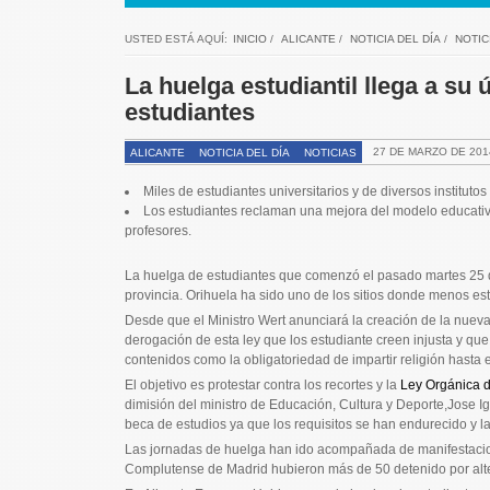
USTED ESTÁ AQUÍ:
INICIO
/
ALICANTE
/
NOTICIA DEL DÍA
/
NOTIC
La huelga estudiantil llega a su
estudiantes
27 DE MARZO DE 201
ALICANTE
NOTICIA DEL DÍA
NOTICIAS
Miles de estudiantes universitarios y de diversos institut
Los estudiantes reclaman una mejora del modelo educativo,
profesores.
La huelga de estudiantes que comenzó el pasado martes 25 
provincia. Orihuela ha sido uno de los sitios donde menos es
Desde que el Ministro Wert anunciará la creación de la nuev
derogación de esta ley que los estudiante creen injusta y qu
contenidos como la obligatoriedad de impartir religión hasta e
El objetivo es protestar contra los recortes y la
Ley Orgánica d
dimisión del ministro de Educación, Cultura y Deporte,Jose I
beca de estudios ya que los requisitos se han endurecido y l
Las jornadas de huelga han ido acompañada de manifestacion
Complutense de Madrid hubieron más de 50 detenido por alter