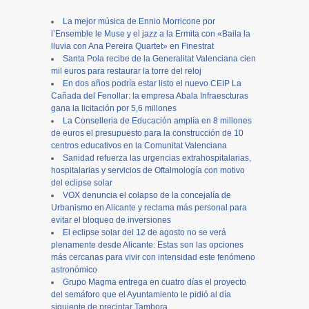
La mejor música de Ennio Morricone por
l’Ensemble le Muse y el jazz a la Ermita con «Baila la
lluvia con Ana Pereira Quartet» en Finestrat
Santa Pola recibe de la Generalitat Valenciana cien
mil euros para restaurar la torre del reloj
En dos años podría estar listo el nuevo CEIP La
Cañada del Fenollar: la empresa Abala Infraescturas
gana la licitación por 5,6 millones
La Conselleria de Educación amplía en 8 millones
de euros el presupuesto para la construcción de 10
centros educativos en la Comunitat Valenciana
Sanidad refuerza las urgencias extrahospitalarias,
hospitalarias y servicios de Oftalmología con motivo
del eclipse solar
VOX denuncia el colapso de la concejalía de
Urbanismo en Alicante y reclama más personal para
evitar el bloqueo de inversiones
El eclipse solar del 12 de agosto no se verá
plenamente desde Alicante: Estas son las opciones
más cercanas para vivir con intensidad este fenómeno
astronómico
Grupo Magma entrega en cuatro días el proyecto
del semáforo que el Ayuntamiento le pidió al día
siguiente de precintar Tambora