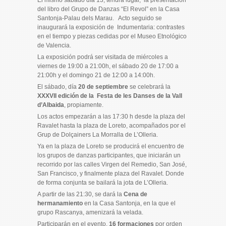
del libro del Grupo de Danzas “El Revol” en la Casa
Santonja-Palau dels Marau. Acto seguido se
inaugurará la exposición de Indumentaria: contrastes
en el tiempo y piezas cedidas por el Museo Etnológico
de Valencia.
La exposición podrá ser visitada de miércoles a
viernes de 19:00 a 21:00h, el sábado 20 de 17:00 a
21:00h y el domingo 21 de 12:00 a 14:00h.
El sábado, día
20 de septiembre
se celebrará la
XXXVII edición de la Festa de les Danses de la Vall
d’Albaida
, propiamente.
Los actos empezarán a las 17:30 h desde la plaza del
Ravalet hasta la plaza de Loreto, acompañados por el
Grup de Dolçainers La Morralla de L’Olleria.
Ya en la plaza de Loreto se producirá el encuentro de
los grupos de danzas participantes, que iniciarán un
recorrido por las calles Virgen del Remedio, San José,
San Francisco, y finalmente plaza del Ravalet. Donde
de forma conjunta se bailará la jota de L’Olleria.
A partir de las 21:30, se dará la
Cena de
hermanamiento
en la Casa Santonja, en la que el
grupo Rascanya, amenizará la velada.
Participarán en el evento,
16 formaciones
por orden