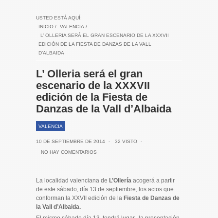
USTED ESTÁ AQUÍ:
INICIO
/
VALENCIA
/
L’ OLLERIA SERÁ EL GRAN ESCENARIO DE LA XXXVII
EDICIÓN DE LA FIESTA DE DANZAS DE LA VALL
D’ALBAIDA
L’ Olleria será el gran
escenario de la XXXVII
edición de la Fiesta de
Danzas de la Vall d’Albaida
VALENCIA
10 DE SEPTIEMBRE DE 2014
-
32 VISTO
-
NO HAY COMENTARIOS
La localidad valenciana de
L’Ollería
acogerá a partir
de este sábado, día 13 de septiembre, los actos que
conforman la XXVII edición de la
Fiesta de Danzas de
la Vall d’Albaida.
El mismo sábado día 13, tendrá lugar, la presentación