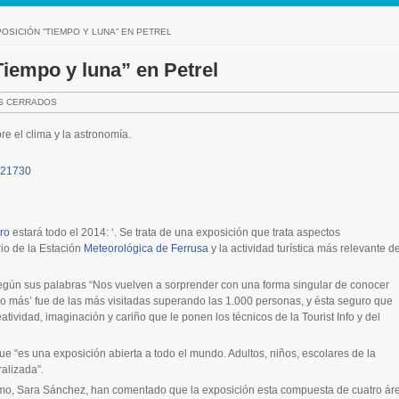
OSICIÓN “TIEMPO Y LUNA” EN PETREL
Tiempo y luna” en Petrel
S CERRADOS
e el clima y la astronomía.
ro
estará todo el 2014: ‘. Se trata de una exposición que trata aspectos
io de la Estación
Meteorológica de Ferrusa
y la actividad turística más relevante de
egún sus palabras “Nos vuelven a sorprender con una forma singular de conocer
ho más’ fue de las más visitadas superando las 1.000 personas, y ésta seguro que
atividad, imaginación y cariño que le ponen los técnicos de la Tourist Info y del
ue “es una exposición abierta a todo el mundo. Adultos, niños, escolares de la
alizada”.
smo, Sara Sánchez, han comentado que la exposición esta compuesta de cuatro ár