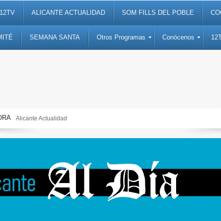
12TV
ALICANTE ACTUALIDAD
SOM FILLS DEL POBLE
CO
MITÉ
SEMANA SANTA
Otros Programas
Conócenos
12
ORA
Alicante Actualidad