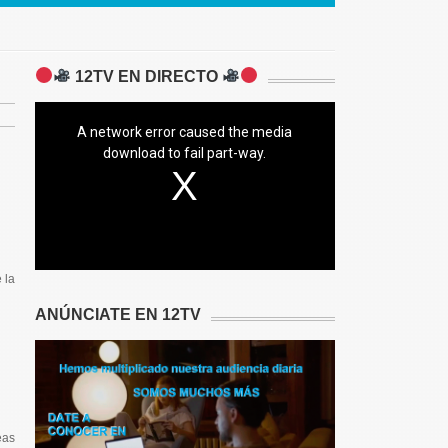
12TV EN DIRECTO
A network error caused the media
download to fail part-way.
 la
ANÚNCIATE EN 12TV
eas