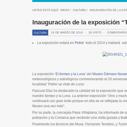
USTED ESTÁ AQUÍ:
INICIO
/
CULTURA
/
INAUGURACIÓN DE LA EXP
Inauguración de la exposición “
24 DE MARZO DE 2014
-
28 VISTO
-
COMENTARIO
CULTURA
La exposición estará en
Petrel
todo el 2014 y hablará sobr
La exposición ‘
El tiempo y la Luna’
del
Museo Dámaso Navar
meteorológicos y astrológicos conmemorando el 20 aniversar
localidad ‘Petrer se viste de Luna’.
Pascual Díaz ha destacado la calidad de la exposición que s
nuestro tiempo y la Luna. La anterior exposición ‘Vino y muc
continuará con gran éxito porque en ella se ve reflejada la cre
Museo una vez más”.
Por su parte, la concejala Pepa Villaplana, ha informado de q
población y la Comarca que recibirán una visita guiada y teatr
Finalmente los técnicos del Muse, Fernando Tendero, y Turi