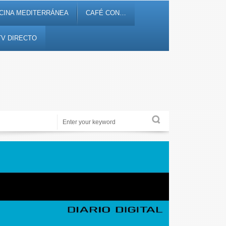
CINA MEDITERRÁNEA
CAFÉ CON…
TV DIRECTO
Toda la información al instante en 𝟭𝟮𝗲𝗻𝗱𝗶𝗴𝗶𝘁𝗮𝗹.𝗲𝘀