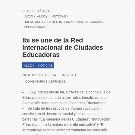
USTED ESTÁ AQUÍ:
INICIO
/
ALCOY
/
NOTICIAS
/
IBI SE UNE DE LA RED INTERNACIONAL DE CIUDADES
EDUCADORAS
Ibi se une de la Red
Internacional de Ciudades
Educadoras
ALCOY
NOTICIAS
28 DE MARZO DE 2014
-
98 VISTO
-
COMENTARIOS CERRADOS
El Ayuntamiento de Ibi, a través de la concejalía de
Educación, se ha unido a tres redes temáticas de la
Asociación Internacional de Ciudades Educadoras.
Se trata de tres grupos de trabajo cuyo valor
consiste en el desarrollo social y cultural de las
personas: “La memoria de las Ciudades”, “Innovación
Educativa para la mejora del éxito educativo” y ”El
aprendizaje servicio como herramienta de cohesión