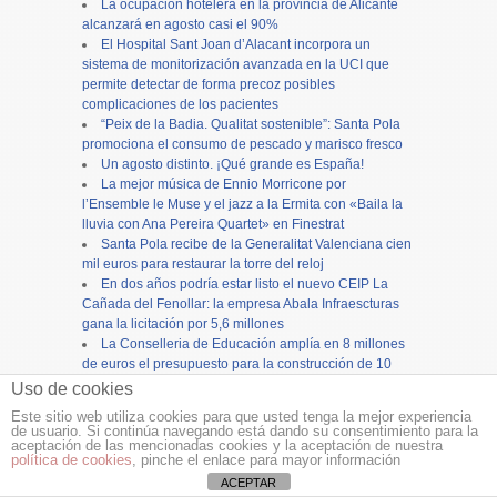
La ocupación hotelera en la provincia de Alicante
alcanzará en agosto casi el 90%
El Hospital Sant Joan d’Alacant incorpora un
sistema de monitorización avanzada en la UCI que
permite detectar de forma precoz posibles
complicaciones de los pacientes
“Peix de la Badia. Qualitat sostenible”: Santa Pola
promociona el consumo de pescado y marisco fresco
Un agosto distinto. ¡Qué grande es España!
La mejor música de Ennio Morricone por
l’Ensemble le Muse y el jazz a la Ermita con «Baila la
lluvia con Ana Pereira Quartet» en Finestrat
Santa Pola recibe de la Generalitat Valenciana cien
mil euros para restaurar la torre del reloj
En dos años podría estar listo el nuevo CEIP La
Cañada del Fenollar: la empresa Abala Infraescturas
gana la licitación por 5,6 millones
La Conselleria de Educación amplía en 8 millones
de euros el presupuesto para la construcción de 10
centros educativos en la Comunitat Valenciana
Uso de cookies
Sanidad refuerza las urgencias extrahospitalarias,
Este sitio web utiliza cookies para que usted tenga la mejor experiencia
hospitalarias y servicios de Oftalmología con motivo
de usuario. Si continúa navegando está dando su consentimiento para la
del eclipse solar
aceptación de las mencionadas cookies y la aceptación de nuestra
política de cookies
, pinche el enlace para mayor información
ACEPTAR
Copyright ©
12tv
y
12endigital.es