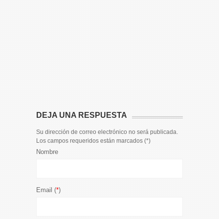
14 DE JULIO
Toda la 
𝟭𝟮𝗲𝗻𝗱𝗶𝗴
El informa
participaci
DEJA UNA RESPUESTA
Su dirección de correo electrónico no será publicada.
Los campos requeridos están marcados (
*
)
Nombre
Email (
*
)