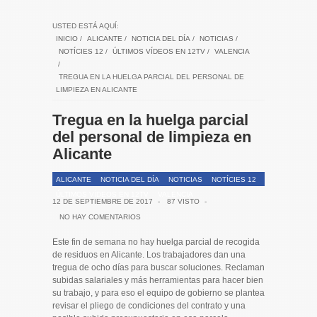
USTED ESTÁ AQUÍ:
INICIO
/
ALICANTE
/
NOTICIA DEL DÍA
/
NOTICIAS
/
NOTÍCIES 12
/
ÚLTIMOS VÍDEOS EN 12TV
/
VALENCIA
/
TREGUA EN LA HUELGA PARCIAL DEL PERSONAL DE
LIMPIEZA EN ALICANTE
Tregua en la huelga parcial
del personal de limpieza en
Alicante
ALICANTE
NOTICIA DEL DÍA
NOTICIAS
NOTÍCIES 12
ÚLTIMOS VÍDEOS EN 12TV
VALENCIA
12 DE SEPTIEMBRE DE 2017
-
87 VISTO
-
NO HAY COMENTARIOS
Este fin de semana no hay huelga parcial de recogida
de residuos en Alicante. Los trabajadores dan una
tregua de ocho días para buscar soluciones. Reclaman
subidas salariales y más herramientas para hacer bien
su trabajo, y para eso el equipo de gobierno se plantea
revisar el pliego de condiciones del contrato y una