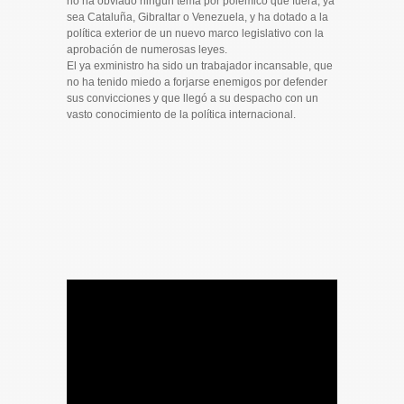
no ha obviado ningún tema por polémico que fuera, ya
sea Cataluña, Gibraltar o Venezuela, y ha dotado a la
política exterior de un nuevo marco legislativo con la
aprobación de numerosas leyes.
El ya exministro ha sido un trabajador incansable, que
no ha tenido miedo a forjarse enemigos por defender
sus convicciones y que llegó a su despacho con un
vasto conocimiento de la política internacional.