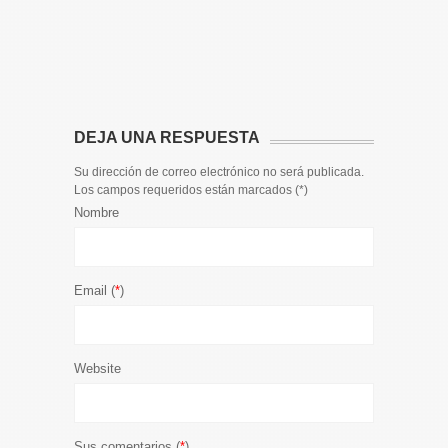
Toda la 
𝟭𝟮𝗲𝗻𝗱𝗶𝗴
El informa
participaci
DEJA UNA RESPUESTA
Su dirección de correo electrónico no será publicada.
Los campos requeridos están marcados (
*
)
Nombre
Email (
*
)
Website
Sus comentarios (
*
)