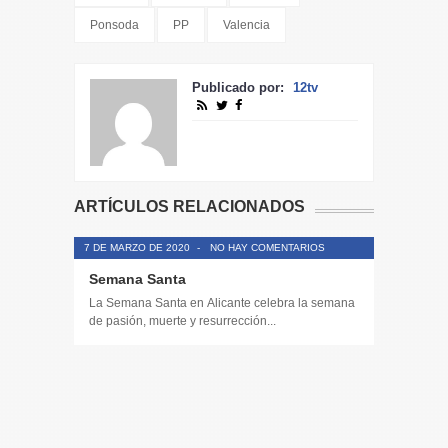
Ponsoda
PP
Valencia
Publicado por:
12tv
ARTÍCULOS RELACIONADOS
7 DE MARZO DE 2020
-
NO HAY COMENTARIOS
Semana Santa
La Semana Santa en Alicante celebra la semana
de pasión, muerte y resurrección...
14 DE JULIO