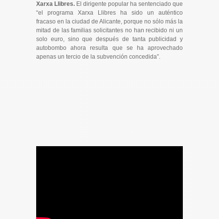
Xarxa Llibres.
El dirigente popular ha sentenciado que
“el programa Xarxa Llibres ha sido un auténtico
fracaso en la ciudad de Alicante, porque no sólo más la
mitad de las familias solicitantes no han recibido ni un
solo euro, sino que después de tanta publicidad y
autobombo ahora resulta que se ha aprovechado
apenas un tercio de la subvención concedida”.