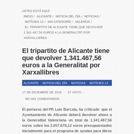
USTED ESTÁ AQUÍ:
INICIO
/
ALICANTE
/
NOTICIA DEL DÍA
/
NOTICIAS
/
NOTÍCIES 12
/
SIN CATEGORÍA
/
VALENCIA
/
EL TRIPARTITO DE ALICANTE TIENE QUE DEVOLVER
1.341.467,56 EUROS A LA GENERALITAT POR
XARXALLIBRES
El tripartito de Alicante tiene
que devolver 1.341.467,56
euros a la Generalitat por
Xarxallibres
ALICANTE
NOTICIA DEL DÍA
NOTICIAS
NOTÍCIES 12
SIN CATEGORÍA
VALENCIA
17 DE DICIEMBRE DE 2016
-
37 VISTO
-
NO HAY COMENTARIOS
El portavoz del PP, Luis Barcala, ha criticado que el
Ayuntamiento de Alicante deberá devolver ahora a
la Generalitat Valenciana un total de 1.341.467,56
euros sobre los 2.057.678,12 euros presupuestados
inicialmente para el programa de ayudas para libros