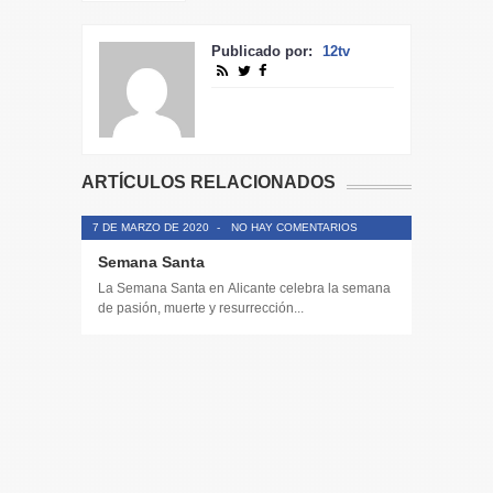
Publicado por:
12tv
ARTÍCULOS RELACIONADOS
7 DE MARZO DE 2020
-
NO HAY COMENTARIOS
Semana Santa
La Semana Santa en Alicante celebra la semana
de pasión, muerte y resurrección...
14 DE JULIO
Toda la 
𝟭𝟮𝗲𝗻𝗱𝗶𝗴