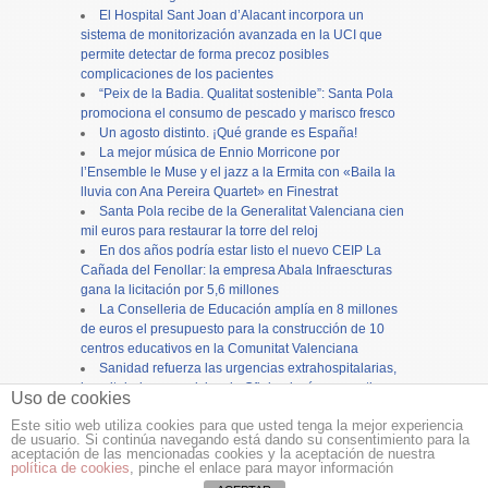
El Hospital Sant Joan d’Alacant incorpora un
sistema de monitorización avanzada en la UCI que
permite detectar de forma precoz posibles
complicaciones de los pacientes
“Peix de la Badia. Qualitat sostenible”: Santa Pola
promociona el consumo de pescado y marisco fresco
Un agosto distinto. ¡Qué grande es España!
La mejor música de Ennio Morricone por
l’Ensemble le Muse y el jazz a la Ermita con «Baila la
lluvia con Ana Pereira Quartet» en Finestrat
Santa Pola recibe de la Generalitat Valenciana cien
mil euros para restaurar la torre del reloj
En dos años podría estar listo el nuevo CEIP La
Cañada del Fenollar: la empresa Abala Infraescturas
gana la licitación por 5,6 millones
La Conselleria de Educación amplía en 8 millones
de euros el presupuesto para la construcción de 10
centros educativos en la Comunitat Valenciana
Sanidad refuerza las urgencias extrahospitalarias,
hospitalarias y servicios de Oftalmología con motivo
Uso de cookies
del eclipse solar
Este sitio web utiliza cookies para que usted tenga la mejor experiencia
de usuario. Si continúa navegando está dando su consentimiento para la
Copyright ©
12tv
y
12endigital.es
aceptación de las mencionadas cookies y la aceptación de nuestra
política de cookies
, pinche el enlace para mayor información
Menu
≡