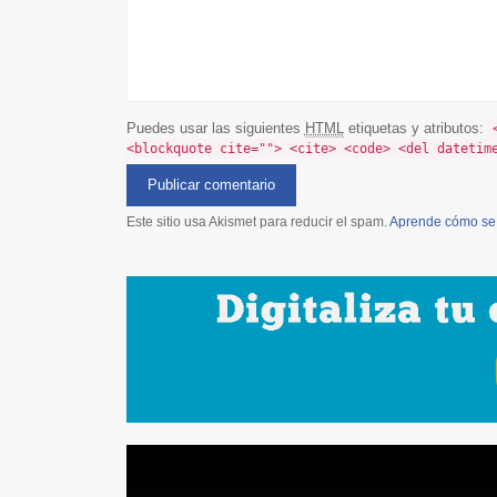
Puedes usar las siguientes
HTML
etiquetas y atributos:
<blockquote cite=""> <cite> <code> <del datetim
Este sitio usa Akismet para reducir el spam.
Aprende cómo se 