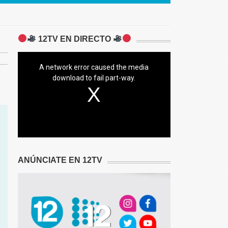
12TV EN DIRECTO
A network error caused the media
download to fail part-way.
ANÚNCIATE EN 12TV