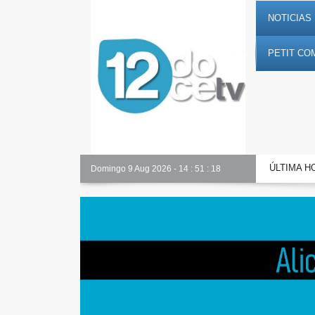
NOTICIAS 
PETIT CO
ÚLTIMA H
Alicante Actualidad
Domingo 9 Aug 2026
-
14
:
51
:
19