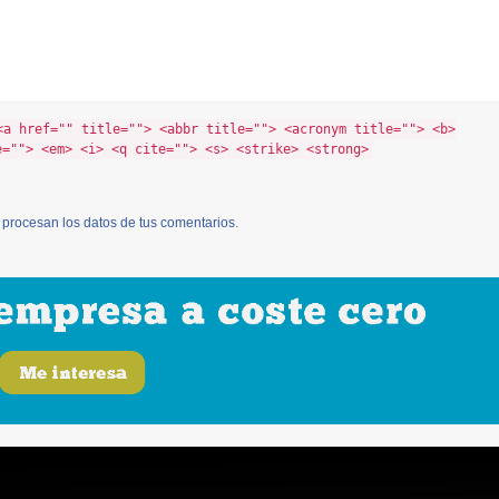
<a href="" title=""> <abbr title=""> <acronym title=""> <b>
e=""> <em> <i> <q cite=""> <s> <strike> <strong>
procesan los datos de tus comentarios
.