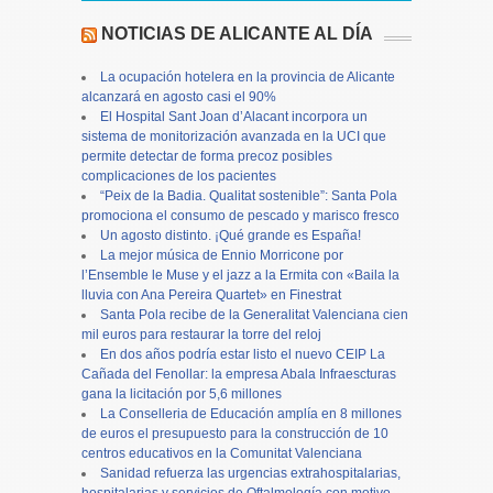
NOTICIAS DE ALICANTE AL DÍA
La ocupación hotelera en la provincia de Alicante
alcanzará en agosto casi el 90%
El Hospital Sant Joan d’Alacant incorpora un
sistema de monitorización avanzada en la UCI que
permite detectar de forma precoz posibles
complicaciones de los pacientes
“Peix de la Badia. Qualitat sostenible”: Santa Pola
promociona el consumo de pescado y marisco fresco
Un agosto distinto. ¡Qué grande es España!
La mejor música de Ennio Morricone por
l’Ensemble le Muse y el jazz a la Ermita con «Baila la
lluvia con Ana Pereira Quartet» en Finestrat
Santa Pola recibe de la Generalitat Valenciana cien
mil euros para restaurar la torre del reloj
En dos años podría estar listo el nuevo CEIP La
Cañada del Fenollar: la empresa Abala Infraescturas
gana la licitación por 5,6 millones
La Conselleria de Educación amplía en 8 millones
de euros el presupuesto para la construcción de 10
centros educativos en la Comunitat Valenciana
Sanidad refuerza las urgencias extrahospitalarias,
hospitalarias y servicios de Oftalmología con motivo