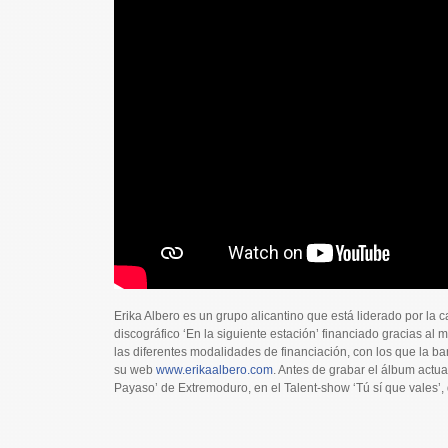
Erika Albero es un grupo alicantino que está liderado por la
discográfico ‘En la siguiente estación’ financiado gracias a
las diferentes modalidades de financiación, con los que la ba
su web
www.erikaalbero.com
. Antes de grabar el álbum actua
Payaso’ de Extremoduro, en el Talent-show ‘Tú sí que vales’, 