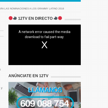
ARA LAS NOMINACIONES A LOS GRAMMY LATINO 2016
12TV EN DIRECTO
A network error caused the media
download to fail part-way.
s
ANÚNCIATE EN 12TV
 y