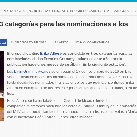
12TV
/
NOTICIAS
/
NOTÍCIES 12
/
ERIKA ALBERO, GRUPO CANDIDATO A 3 CATEGORÍAS P
3 categorías para las nominaciones a los
11 DE AGOSTO DE 2016
-
442 VISTO
-
NO HAY COMENTARIOS
S 12
El grupo alicantino
Erika Albero
es candidato en tres categorías para las
nominaciones de los Premios Grammy Latinos de este año, tras la
publicación hace unos meses de su álbum ‘En la siguiente estación’.
Los
Latin Grammy Awards
se entregan el 17 de noviembre de 2016 en Las
Vegas. Hasta entonces, los miembros de la Academia deben votar cada lista
hasta decidir los nominados finalistas entre los que podría encontrarse Erika
Albero en cualquiera de las tres categorías en las que son candidatos, o en la
tres.
Erika Albero se ha instalado en la Ciudad de México donde ha
compartido micrófonos haciendo los coros a Enrique Bunbury en la grabación
del MTV Unplugged. También han colaborado con artistas como Vetusta Morla
con el mexicano León Larregui, entre otros muchos.