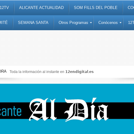
12TV
ALICANTE ACTUALIDAD
SOM FILLS DEL POBLE
CO
MITÉ
SEMANA SANTA
Otros Programas
Conócenos
12
ORA
Noticias, debates, fiestas, cultura, ocio y entretenimiento