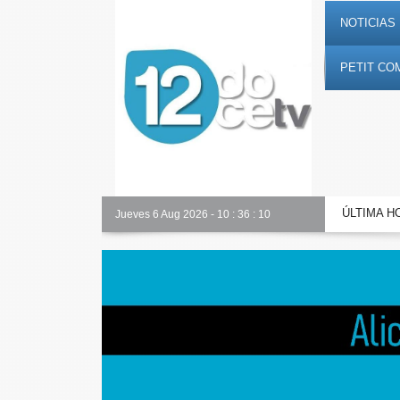
NOTICIAS 
PETIT CO
ÚLTIMA H
Toda la información al instante en 𝟭𝟮𝗲𝗻𝗱𝗶𝗴𝗶𝘁𝗮𝗹.𝗲𝘀
Jueves 6 Aug 2026
-
10
:
36
:
11