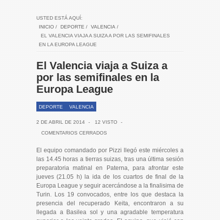
USTED ESTÁ AQUÍ:
INICIO
/
DEPORTE
/
VALENCIA
/
EL VALENCIA VIAJA A SUIZA A POR LAS SEMIFINALES
EN LA EUROPA LEAGUE
El Valencia viaja a Suiza a
por las semifinales en la
Europa League
DEPORTE
VALENCIA
2 DE ABRIL DE 2014
-
12 VISTO
-
COMENTARIOS CERRADOS
El equipo comandado por Pizzi llegó este miércoles a
las 14.45 horas a tierras suizas, tras una última sesión
preparatoria matinal en Paterna, para afrontar este
jueves (21.05 h) la ida de los cuartos de final de la
Europa League y seguir acercándose a la finalisima de
Turin. Los 19 convocados, entre los que destaca la
presencia del recuperado Keita, encontraron a su
llegada a Basilea sol y una agradable temperatura