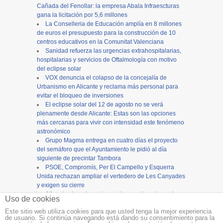
Cañada del Fenollar: la empresa Abala Infraescturas
gana la licitación por 5,6 millones
La Conselleria de Educación amplía en 8 millones
de euros el presupuesto para la construcción de 10
centros educativos en la Comunitat Valenciana
Sanidad refuerza las urgencias extrahospitalarias,
hospitalarias y servicios de Oftalmología con motivo
del eclipse solar
VOX denuncia el colapso de la concejalía de
Urbanismo en Alicante y reclama más personal para
evitar el bloqueo de inversiones
El eclipse solar del 12 de agosto no se verá
plenamente desde Alicante: Estas son las opciones
más cercanas para vivir con intensidad este fenómeno
astronómico
Grupo Magma entrega en cuatro días el proyecto
del semáforo que el Ayuntamiento le pidió al día
siguiente de precintar Tambora
PSOE, Compromís, Per El Campello y Esquerra
Unida rechazan ampliar el vertedero de Les Canyades
y exigen su cierre
Alicante cierra los actos en honor a la patrona, la
Uso de cookies
Virgen del Remedio, con una concurrida procesión
Este sitio web utiliza cookies para que usted tenga la mejor experiencia
de usuario. Si continúa navegando está dando su consentimiento para la
Copyright ©
12tv
y
12endigital.es