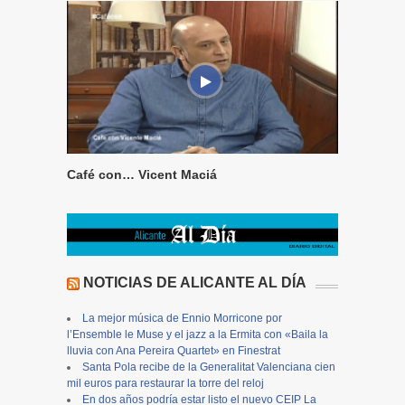
Café con… Vicent Maciá
NOTICIAS DE ALICANTE AL DÍA
La mejor música de Ennio Morricone por
l’Ensemble le Muse y el jazz a la Ermita con «Baila la
lluvia con Ana Pereira Quartet» en Finestrat
Santa Pola recibe de la Generalitat Valenciana cien
mil euros para restaurar la torre del reloj
En dos años podría estar listo el nuevo CEIP La