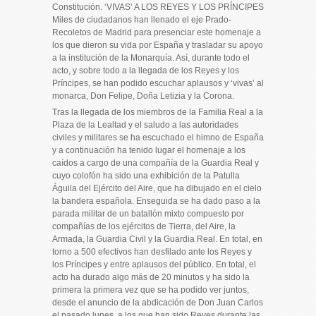
Constitución. ‘VIVAS’ A LOS REYES Y LOS PRÍNCIPES
Miles de ciudadanos han llenado el eje Prado-
Recoletos de Madrid para presenciar este homenaje a
los que dieron su vida por España y trasladar su apoyo
a la institución de la Monarquía. Así, durante todo el
acto, y sobre todo a la llegada de los Reyes y los
Príncipes, se han podido escuchar aplausos y ‘vivas’ al
monarca, Don Felipe, Doña Letizia y la Corona.
Tras la llegada de los miembros de la Familia Real a la
Plaza de la Lealtad y el saludo a las autoridades
civiles y militares se ha escuchado el himno de España
y a continuación ha tenido lugar el homenaje a los
caídos a cargo de una compañía de la Guardia Real y
cuyo colofón ha sido una exhibición de la Patulla
Águila del Ejército del Aire, que ha dibujado en el cielo
la bandera española. Enseguida se ha dado paso a la
parada militar de un batallón mixto compuesto por
compañías de los ejércitos de Tierra, del Aire, la
Armada, la Guardia Civil y la Guardia Real. En total, en
torno a 500 efectivos han desfilado ante los Reyes y
los Príncipes y entre aplausos del público. En total, el
acto ha durado algo más de 20 minutos y ha sido la
primera la primera vez que se ha podido ver juntos,
desde el anuncio de la abdicación de Don Juan Carlos
el pasado lunes, a los que han sido Reyes durante las