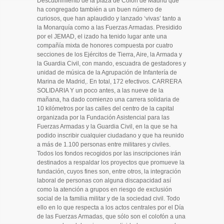
Descubrimiento de la plaza de Colón de Madrid que
ha congregado también a un buen número de
curiosos, que han aplaudido y lanzado ‘vivas’ tanto a
la Monarquía como a las Fuerzas Armadas. Presidido
por el JEMAD, el izado ha tenido lugar ante una
compañía mixta de honores compuesta por cuatro
secciones de los Ejércitos de Tierra, Aire, la Armada y
la Guardia Civil, con mando, escuadra de gestadores y
unidad de música de la Agrupación de Infantería de
Marina de Madrid,. En total, 172 efectivos. CARRERA
SOLIDARIA Y un poco antes, a las nueve de la
mañana, ha dado comienzo una carrera solidaria de
10 kilómetros por las calles del centro de la capital
organizada por la Fundación Asistencial para las
Fuerzas Armadas y la Guardia Civil, en la que se ha
podido inscribir cualquier ciudadano y que ha reunido
a más de 1.100 personas entre militares y civiles.
Todos los fondos recogidos por las inscripciones irán
destinados a respaldar los proyectos que promueve la
fundación, cuyos fines son, entre otros, la integración
laboral de personas con alguna discapacidad así
como la atención a grupos en riesgo de exclusión
social de la familia militar y de la sociedad civil. Todo
ello en lo que respecta a los actos centrales por el Día
de las Fuerzas Armadas, que sólo son el colofón a una