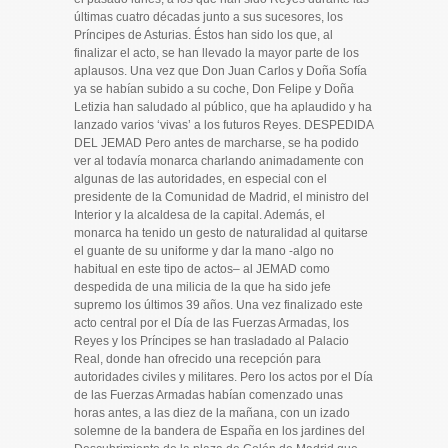
últimas cuatro décadas junto a sus sucesores, los
Príncipes de Asturias. Éstos han sido los que, al
finalizar el acto, se han llevado la mayor parte de los
aplausos. Una vez que Don Juan Carlos y Doña Sofía
ya se habían subido a su coche, Don Felipe y Doña
Letizia han saludado al público, que ha aplaudido y ha
lanzado varios ‘vivas’ a los futuros Reyes. DESPEDIDA
DEL JEMAD Pero antes de marcharse, se ha podido
ver al todavía monarca charlando animadamente con
algunas de las autoridades, en especial con el
presidente de la Comunidad de Madrid, el ministro del
Interior y la alcaldesa de la capital. Además, el
monarca ha tenido un gesto de naturalidad al quitarse
el guante de su uniforme y dar la mano -algo no
habitual en este tipo de actos– al JEMAD como
despedida de una milicia de la que ha sido jefe
supremo los últimos 39 años. Una vez finalizado este
acto central por el Día de las Fuerzas Armadas, los
Reyes y los Príncipes se han trasladado al Palacio
Real, donde han ofrecido una recepción para
autoridades civiles y militares. Pero los actos por el Día
de las Fuerzas Armadas habían comenzado unas
horas antes, a las diez de la mañana, con un izado
solemne de la bandera de España en los jardines del