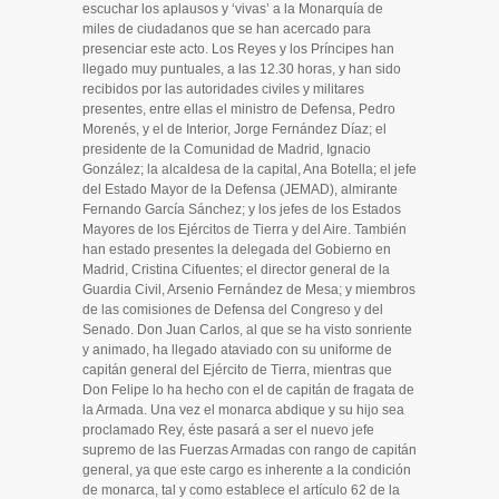
escuchar los aplausos y ‘vivas’ a la Monarquía de
miles de ciudadanos que se han acercado para
presenciar este acto. Los Reyes y los Príncipes han
llegado muy puntuales, a las 12.30 horas, y han sido
recibidos por las autoridades civiles y militares
presentes, entre ellas el ministro de Defensa, Pedro
Morenés, y el de Interior, Jorge Fernández Díaz; el
presidente de la Comunidad de Madrid, Ignacio
González; la alcaldesa de la capital, Ana Botella; el jefe
del Estado Mayor de la Defensa (JEMAD), almirante
Fernando García Sánchez; y los jefes de los Estados
Mayores de los Ejércitos de Tierra y del Aire. También
han estado presentes la delegada del Gobierno en
Madrid, Cristina Cifuentes; el director general de la
Guardia Civil, Arsenio Fernández de Mesa; y miembros
de las comisiones de Defensa del Congreso y del
Senado. Don Juan Carlos, al que se ha visto sonriente
y animado, ha llegado ataviado con su uniforme de
capitán general del Ejército de Tierra, mientras que
Don Felipe lo ha hecho con el de capitán de fragata de
la Armada. Una vez el monarca abdique y su hijo sea
proclamado Rey, éste pasará a ser el nuevo jefe
supremo de las Fuerzas Armadas con rango de capitán
general, ya que este cargo es inherente a la condición
de monarca, tal y como establece el artículo 62 de la