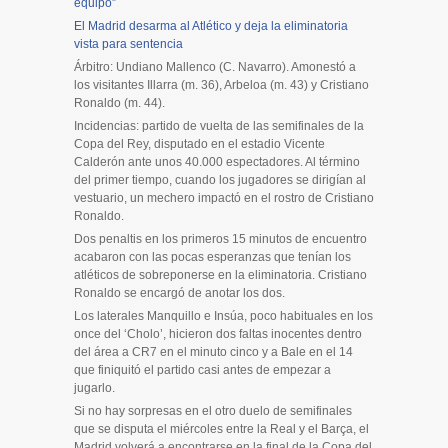
equipo”
El Madrid desarma al Atlético y deja la eliminatoria
vista para sentencia
Árbitro: Undiano Mallenco (C. Navarro). Amonestó a
los visitantes Illarra (m. 36), Arbeloa (m. 43) y Cristiano
Ronaldo (m. 44).
Incidencias: partido de vuelta de las semifinales de la
Copa del Rey, disputado en el estadio Vicente
Calderón ante unos 40.000 espectadores. Al término
del primer tiempo, cuando los jugadores se dirigían al
vestuario, un mechero impactó en el rostro de Cristiano
Ronaldo.
Dos penaltis en los primeros 15 minutos de encuentro
acabaron con las pocas esperanzas que tenían los
atléticos de sobreponerse en la eliminatoria. Cristiano
Ronaldo se encargó de anotar los dos.
Los laterales Manquillo e Insúa, poco habituales en los
once del ‘Cholo’, hicieron dos faltas inocentes dentro
del área a CR7 en el minuto cinco y a Bale en el 14
que finiquitó el partido casi antes de empezar a
jugarlo.
Si no hay sorpresas en el otro duelo de semifinales
que se disputa el miércoles entre la Real y el Barça, el
Madrid volverá a encontrarse en la final de la Copa del