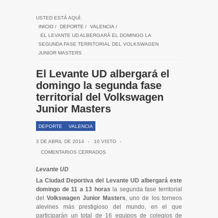
USTED ESTÁ AQUÍ:
INICIO
/
DEPORTE
/
VALENCIA
/
EL LEVANTE UD ALBERGARÁ EL DOMINGO LA
SEGUNDA FASE TERRITORIAL DEL VOLKSWAGEN
JUNIOR MASTERS
El Levante UD albergará el
domingo la segunda fase
territorial del Volkswagen
Junior Masters
DEPORTE
VALENCIA
3 DE ABRIL DE 2014
-
10 VISTO
-
COMENTARIOS CERRADOS
Levante UD
La Ciudad Deportiva del Levante UD albergará este
domingo de 11 a 13 horas
la segunda fase territorial
del
Volkswagen Junior Masters
, uno de los torneos
alevines más prestigioso del mundo, en el que
participarán un total de 16 equipos de colegios de