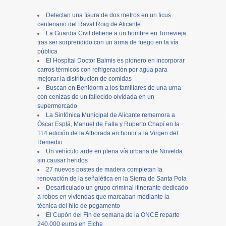
Detectan una fisura de dos metros en un ficus
centenario del Raval Roig de Alicante
La Guardia Civil detiene a un hombre en Torrevieja
tras ser sorprendido con un arma de fuego en la vía
pública
El Hospital Doctor Balmis es pionero en incorporar
carros térmicos con refrigeración por agua para
mejorar la distribución de comidas
Buscan en Benidorm a los familiares de una urna
con cenizas de un fallecido olvidada en un
supermercado
La Sinfónica Municipal de Alicante rememora a
Óscar Esplá, Manuel de Falla y Ruperto Chapí en la
114 edición de la Alborada en honor a la Virgen del
Remedio
Un vehículo arde en plena vía urbana de Novelda
sin causar heridos
27 nuevos postes de madera completan la
renovación de la señalética en la Sierra de Santa Pola
Desarticulado un grupo criminal itinerante dedicado
a robos en viviendas que marcaban mediante la
técnica del hilo de pegamento
El Cupón del Fin de semana de la ONCE reparte
240.000 euros en Elche