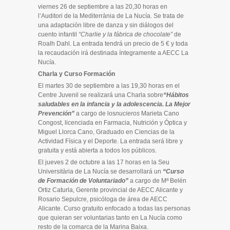
viernes 26 de septiembre a las 20,30 horas en
l’Auditori de la Mediterrània de La Nucía. Se trata de
una adaptación libre de danza y sin diálogos del
cuento infantil
“Charlie y la fábrica de chocolate”
de
Roalh Dahl. La entrada tendrá un precio de 5 € y toda
la recaudación irá destinada íntegramente a AECC La
Nucía.
Charla y Curso Formación
El martes 30 de septiembre a las 19,30 horas en el
Centre Juvenil se realizará una Charla sobre
“Hábitos
saludables en la infancia y la adolescencia. La Mejor
Prevención”
a cargo de los
nucieros
Marieta Cano
Congost, licenciada en Farmacia, Nutrición y Óptica y
Miguel Llorca Cano, Graduado en Ciencias de la
Actividad Física y el Deporte. La entrada será libre y
gratuita y está abierta a todos los públicos.
El jueves 2 de octubre a las 17 horas en la Seu
Universitària de La Nucía se desarrollará un
“Curso
de Formación de Voluntariado”
a cargo de Mª Belén
Ortiz Caturla, Gerente provincial de AECC Alicante y
Rosario Sepulcre, psicóloga de área de AECC
Alicante. Curso gratuito enfocado a todas las personas
que quieran ser voluntarias tanto en La Nucía como
resto de la comarca de la Marina Baixa.