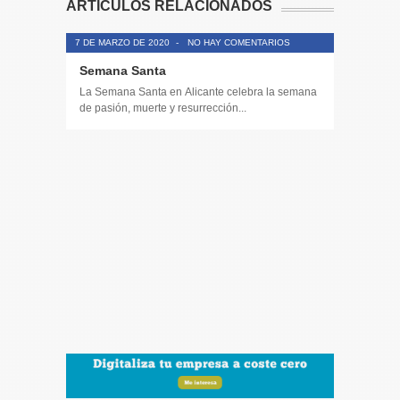
ARTÍCULOS RELACIONADOS
7 DE MARZO DE 2020
-
NO HAY COMENTARIOS
Semana Santa
La Semana Santa en Alicante celebra la semana
de pasión, muerte y resurrección...
14 DE JULIO
Toda la 
𝟭𝟮𝗲𝗻𝗱𝗶𝗴
El informa
participaci