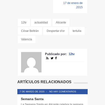
17 de enero de
2015
12tv
actualidad
Alicante
César Beltrán
Despertar d'or
tertulia
Valencia
Publicado por:
12tv
ARTÍCULOS RELACIONADOS
7 DE MARZO DE 2020
-
NO HAY COMENTARIOS
Semana Santa
La Semana Santa en Alicante celebra la semana