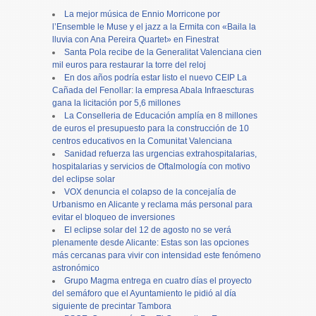
La mejor música de Ennio Morricone por
l’Ensemble le Muse y el jazz a la Ermita con «Baila la
lluvia con Ana Pereira Quartet» en Finestrat
Santa Pola recibe de la Generalitat Valenciana cien
mil euros para restaurar la torre del reloj
En dos años podría estar listo el nuevo CEIP La
Cañada del Fenollar: la empresa Abala Infraescturas
gana la licitación por 5,6 millones
La Conselleria de Educación amplía en 8 millones
de euros el presupuesto para la construcción de 10
centros educativos en la Comunitat Valenciana
Sanidad refuerza las urgencias extrahospitalarias,
hospitalarias y servicios de Oftalmología con motivo
del eclipse solar
VOX denuncia el colapso de la concejalía de
Urbanismo en Alicante y reclama más personal para
evitar el bloqueo de inversiones
El eclipse solar del 12 de agosto no se verá
plenamente desde Alicante: Estas son las opciones
más cercanas para vivir con intensidad este fenómeno
astronómico
Grupo Magma entrega en cuatro días el proyecto
del semáforo que el Ayuntamiento le pidió al día
siguiente de precintar Tambora