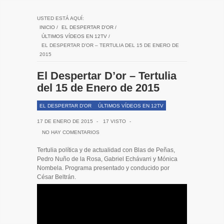
USTED ESTÁ AQUÍ:
INICIO
/
EL DESPERTAR D'OR
/
ÚLTIMOS VÍDEOS EN 12TV
/
EL DESPERTAR D’OR – TERTULIA DEL 15 DE ENERO DE
2015
El Despertar D’or – Tertulia
del 15 de Enero de 2015
EL DESPERTAR D'OR
ÚLTIMOS VÍDEOS EN 12TV
17 DE ENERO DE 2015
-
17 VISTO
-
NO HAY COMENTARIOS
Tertulia política y de actualidad con Blas de Peñas,
Pedro Nuño de la Rosa, Gabriel Echávarri y Mónica
Nombela. Programa presentado y conducido por
César Beltrán.