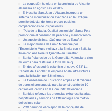
La ocupación hotelera en la provincia de Alicante
alcanzará en agosto casi el 90%
El Hospital Sant Joan d’Alacant incorpora un
sistema de monitorización avanzada en la UCI que
permite detectar de forma precoz posibles
complicaciones de los pacientes
“Peix de la Badia. Qualitat sostenible”: Santa Pola
promociona el consumo de pescado y marisco fresco
Un agosto distinto. ¡Qué grande es España!
La mejor música de Ennio Morricone por
l’Ensemble le Muse y el jazz a la Ermita con «Baila la
lluvia con Ana Pereira Quartet» en Finestrat
Santa Pola recibe de la Generalitat Valenciana cien
mil euros para restaurar la torre del reloj
En dos años podría estar listo el nuevo CEIP La
Cañada del Fenollar: la empresa Abala Infraescturas
gana la licitación por 5,6 millones
La Conselleria de Educación amplía en 8 millones
de euros el presupuesto para la construcción de 10
centros educativos en la Comunitat Valenciana
Sanidad refuerza las urgencias extrahospitalarias,
hospitalarias y servicios de Oftalmología con motivo
del eclipse solar
VOX denuncia el colapso de la concejalía de
Urbanismo en Alicante y reclama más personal para