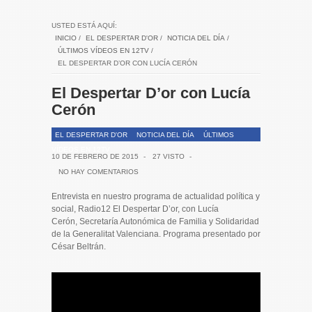
USTED ESTÁ AQUÍ:
INICIO
/
EL DESPERTAR D'OR
/
NOTICIA DEL DÍA
/
ÚLTIMOS VÍDEOS EN 12TV
/
EL DESPERTAR D’OR CON LUCÍA CERÓN
El Despertar D’or con Lucía
Cerón
EL DESPERTAR D'OR
NOTICIA DEL DÍA
ÚLTIMOS
VÍDEOS EN 12TV
10 DE FEBRERO DE 2015
-
27 VISTO
-
NO HAY COMENTARIOS
Entrevista en nuestro programa de actualidad política y
social, Radio12 El Despertar D’or, con Lucía
Cerón, Secretaría Autonómica de Familia y Solidaridad
de la Generalitat Valenciana. Programa presentado por
César Beltrán.