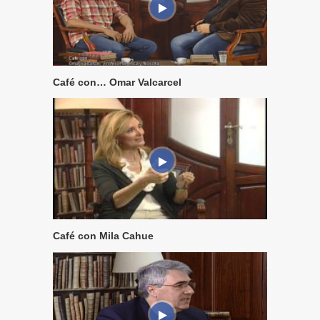
Café con… Omar Valcarcel
Café con Mila Cahue