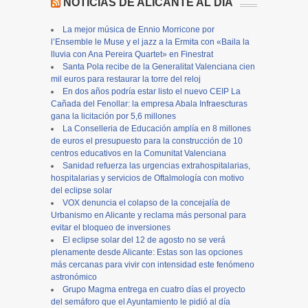
NOTICIAS DE ALICANTE AL DÍA
La mejor música de Ennio Morricone por
l’Ensemble le Muse y el jazz a la Ermita con «Baila la
lluvia con Ana Pereira Quartet» en Finestrat
Santa Pola recibe de la Generalitat Valenciana cien
mil euros para restaurar la torre del reloj
En dos años podría estar listo el nuevo CEIP La
Cañada del Fenollar: la empresa Abala Infraescturas
gana la licitación por 5,6 millones
La Conselleria de Educación amplía en 8 millones
de euros el presupuesto para la construcción de 10
centros educativos en la Comunitat Valenciana
Sanidad refuerza las urgencias extrahospitalarias,
hospitalarias y servicios de Oftalmología con motivo
del eclipse solar
VOX denuncia el colapso de la concejalía de
Urbanismo en Alicante y reclama más personal para
evitar el bloqueo de inversiones
El eclipse solar del 12 de agosto no se verá
plenamente desde Alicante: Estas son las opciones
más cercanas para vivir con intensidad este fenómeno
astronómico
Grupo Magma entrega en cuatro días el proyecto
del semáforo que el Ayuntamiento le pidió al día