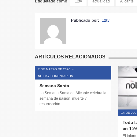
Etiquetado como
12tv
actualidad
Alicante
Publicado por:
12tv
ARTÍCULOS RELACIONADOS
7 DE MARZO DE 2020
-
NO HAY COMENTARIOS
Semana Santa
La Semana Santa en Alicante celebra la
semana de pasión, muerte y
resurrección...
14 DE JUL
Toda l
en 𝟭𝟮𝗲
El infor