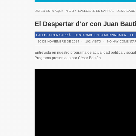
USTED ESTÁ AQUÍ:
INICIO
/
CALLOSA D'EN SARRIÀ
/
DESTACADO 
El Despertar d’or con Juan Baut
CALLOSA D'EN SARRIÀ
DESTACADO EN LA MARINA BAIXA
EL 
10 DE NOVIEMBRE DE 2014
-
102 VISTO
-
NO HAY COMENTA
Entrevista en nuestro programa de actualidad política y social
Programa presentado por César Beltrán.