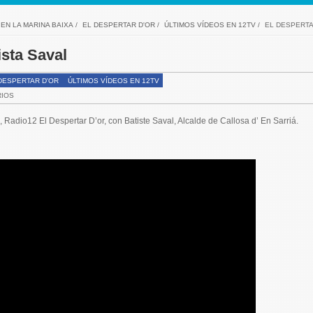
EN LA MARINA BAIXA
/
EL DESPERTAR D'OR
/
ÚLTIMOS VÍDEOS EN 12TV
/
EL DESPERTA
ista Saval
DESPERTAR D'OR
ÚLTIMOS VÍDEOS EN 12TV
RIOS
, Radio12 El Despertar D’or, con Batiste Saval, Alcalde de Callosa d’ En Sarriá.