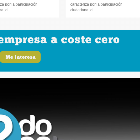
za por la participación
caracteriza por la participación
, el...
ciudadana, el...