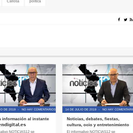
Callosa
política
IO DE 2019
-
NO HAY COMENTARIOS
14 DE JULIO DE 2019
-
NO HAY COMENTARI
a información al instante
Noticias, debates, fiestas,
𝗱𝗶𝗴𝗶𝘁𝗮𝗹.𝗲𝘀
cultura, ocio y entretenimiento
mativo NOTICIAS12 se
El informativo NOTICIAS12 se