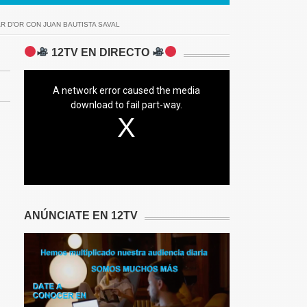
R D’OR CON JUAN BAUTISTA SAVAL
12TV EN DIRECTO
A network error caused the media
download to fail part-way.
ANÚNCIATE EN 12TV