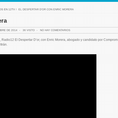
OS EN 12TV
/
EL DESPERTAR D’OR CON ENRIC MORERA
era
MBRE DE 2014
-
36 VISTO
-
NO HAY COMENTARIOS
al, Radio12 El Despertar D’or, con Enric Morera, abogado y candidato por Comprom
trán.