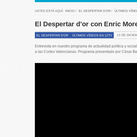
USTED ESTÁ AQUÍ:
INICIO
/
EL DESPERTAR D'OR
/
ÚLTIMOS VÍDE
El Despertar d’or con Enric Mor
13 DE DICIE
EL DESPERTAR D'OR
ÚLTIMOS VÍDEOS EN 12TV
Entrevista en nuestro programa de actualidad política y soci
a las Cortes Valencianas. Programa presentado por César Bel