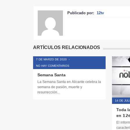
Publicado por:
12tv
ARTÍCULOS RELACIONADOS
7 DE MARZO DE 2020
-
NO HAY COMENTARIOS
Semana Santa
La Semana Santa en Alicante celebra la
semana de pasión, muerte y
resurrección...
14 DE JUL
Toda l
en 𝟭𝟮𝗲
El infor
caracteri