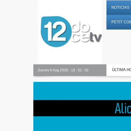
NOTICIAS 
PETIT CO
ÚLTIMA H
Toda la información al instante en 𝟭𝟮𝗲𝗻𝗱𝗶𝗴𝗶𝘁𝗮𝗹.𝗲𝘀
Jueves 6 Aug 2026
-
19
:
52
:
03