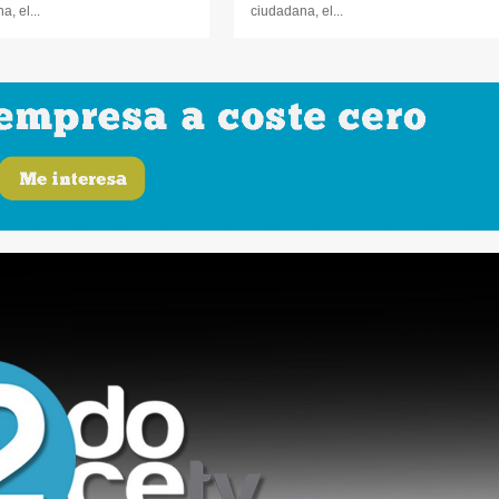
, el...
ciudadana, el...