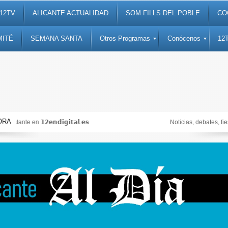
12TV
ALICANTE ACTUALIDAD
SOM FILLS DEL POBLE
CO
MITÉ
SEMANA SANTA
Otros Programas
Conócenos
12
ORA
Noticias, debates, fiestas, cultura, ocio y entretenimiento