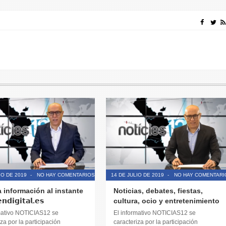
IO DE 2019
-
NO HAY COMENTARIOS
14 DE JULIO DE 2019
-
NO HAY COMENTARI
a información al instante
Noticias, debates, fiestas,
𝗱𝗶𝗴𝗶𝘁𝗮𝗹.𝗲𝘀
cultura, ocio y entretenimiento
mativo NOTICIAS12 se
El informativo NOTICIAS12 se
za por la participación
caracteriza por la participación