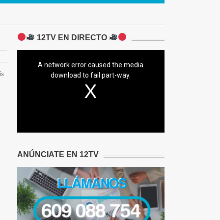
12TV EN DIRECTO
A network error caused the media
ís
download to fail part-way.
ANÚNCIATE EN 12TV