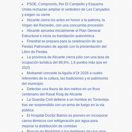
PSOE, Compromís, Per El Campello y Esquerra
Unida rechazan ampliar el vertedero de Les Canyades
y exigen su cierre
Alicante cierra los actos en honor a la patrona, la
Virgen del Remedio, con una concurrida procesión
Alicante aprueba inicialmente el Plan General
Estructural e inicia su tramitación autonómica
Finestrat se prepara para la celebración de sus
Fiestas Patronales de agosto con la presentación del
Libro de Fiestas
La provincia de Alicante cierra julio con una tasa de
ocupación turística del 88,6%, 1,6 puntos más que en
2025
Mutxamel concede la Agulla d’Or 2026 a cuatro
referentes de la cultura, las tradiciones y el patrimonio
del municipio
Detectan una fisura de dos metros en un ficus
centenario del Raval Roig de Alicante
La Guardia Civil detiene a un hombre en Torrevieja
tras ser sorprendido con un arma de fuego en la vía
pública
El Hospital Doctor Balmis es pionero en incorporar
carros térmicos con refrigeración por agua para
mejorar la distribución de comidas
Buscan en Benidorm a los familiares de una urna