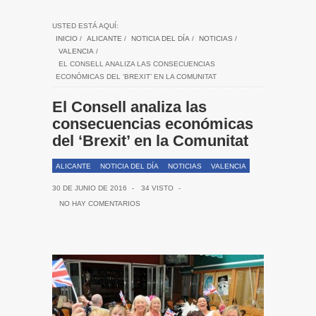
USTED ESTÁ AQUÍ:
INICIO
/
ALICANTE
/
NOTICIA DEL DÍA
/
NOTICIAS
/
VALENCIA
/
EL CONSELL ANALIZA LAS CONSECUENCIAS
ECONÓMICAS DEL ‘BREXIT’ EN LA COMUNITAT
El Consell analiza las
consecuencias económicas
del ‘Brexit’ en la Comunitat
ALICANTE
NOTICIA DEL DÍA
NOTICIAS
VALENCIA
30 DE JUNIO DE 2016
-
34 VISTO
-
NO HAY COMENTARIOS