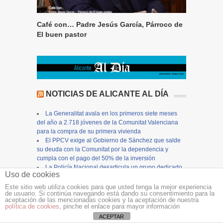
Café con… Padre Jesús García, Párroco de
El buen pastor
NOTICIAS DE ALICANTE AL DÍA
La Generalitat avala en los primeros siete meses
del año a 2.718 jóvenes de la Comunitat Valenciana
para la compra de su primera vivienda
El PPCV exige al Gobierno de Sánchez que salde
su deuda con la Comunitat por la dependencia y
cumpla con el pago del 50% de la inversión
La Policía Nacional desarticula un grupo dedicado
Uso de cookies
a estafar a compraventas de oro con joyas falsificadas
La investigación por delitos contra un matrimonio
Este sitio web utiliza cookies para que usted tenga la mejor experiencia
de usuario. Si continúa navegando está dando su consentimiento para la
de avanzada edad y vulnerable destapa un laboratorio
aceptación de las mencionadas cookies y la aceptación de nuestra
de drogas clandestino
política de cookies
, pinche el enlace para mayor información
El cartel oficial y libro de fiestas 2026 fusiona en
ACEPTAR
una impactante imagen todos los elementos de la