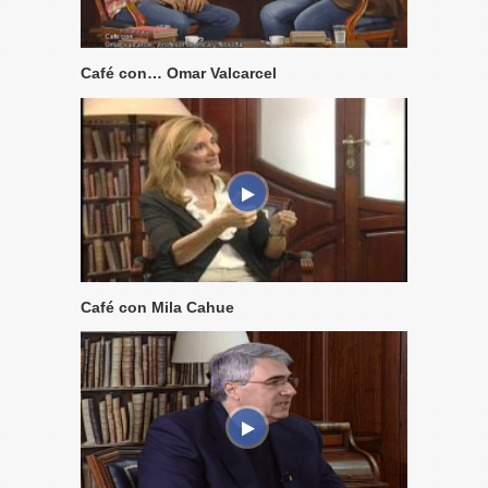
Café con… Omar Valcarcel
Café con Mila Cahue