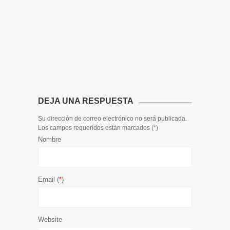
14 DE JULIO
Toda la 
𝟭𝟮𝗲𝗻𝗱𝗶𝗴
El informa
participaci
DEJA UNA RESPUESTA
Su dirección de correo electrónico no será publicada.
Los campos requeridos están marcados (
*
)
Nombre
Email (
*
)
Website