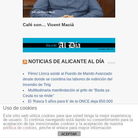
Café con… Vicent Maciá
NOTICIAS DE ALICANTE AL DÍA
Pérez Llorca asiste al Puesto de Mando Avanzado
desde donde se coordina las labores de extinción del
incendio de Tirig
Multitudinaria manifestación al grito de “Basta ya:
Ceuta no se rinde”
El ‘Rasca 5 años para ti’ de la ONCE deja 850.000
euros en Finestrat y el cupón diario reparte 70.000 €
Uso de cookies
en Villena
Este sitio web utiliza cookies para que usted tenga la mejor experiencia
Alicante autoriza las fiestas en urbanizaciones en
de usuario. Si continúa navegando está dando su consentimiento para la
aceptación de las mencionadas cookies y la aceptación de nuestra
las zonas de playa el fin de semana del 14 al 16 de
política de cookies
, pinche el enlace para mayor información
agosto
ACEPTAR
San Vicente del Raspeig subvenciona por primera