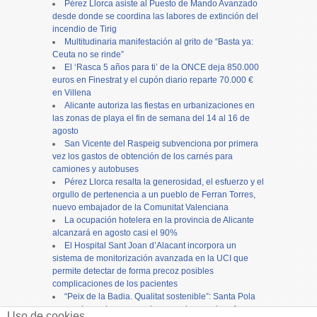
Pérez Llorca asiste al Puesto de Mando Avanzado
desde donde se coordina las labores de extinción del
incendio de Tirig
Multitudinaria manifestación al grito de “Basta ya:
Ceuta no se rinde”
El ‘Rasca 5 años para ti’ de la ONCE deja 850.000
euros en Finestrat y el cupón diario reparte 70.000 €
en Villena
Alicante autoriza las fiestas en urbanizaciones en
las zonas de playa el fin de semana del 14 al 16 de
agosto
San Vicente del Raspeig subvenciona por primera
vez los gastos de obtención de los carnés para
camiones y autobuses
Pérez Llorca resalta la generosidad, el esfuerzo y el
orgullo de pertenencia a un pueblo de Ferran Torres,
nuevo embajador de la Comunitat Valenciana
La ocupación hotelera en la provincia de Alicante
alcanzará en agosto casi el 90%
El Hospital Sant Joan d’Alacant incorpora un
sistema de monitorización avanzada en la UCI que
permite detectar de forma precoz posibles
complicaciones de los pacientes
“Peix de la Badia. Qualitat sostenible”: Santa Pola
promociona el consumo de pescado y marisco fresco
Uso de cookies